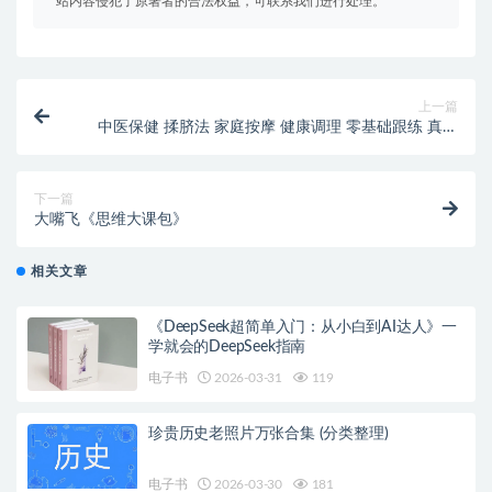
站内容侵犯了原著者的合法权益，可联系我们进行处理。
上一篇
中医保健 揉脐法 家庭按摩 健康调理 零基础跟练 真人
演示
下一篇
大嘴飞《思维大课包》
相关文章
《DeepSeek超简单入门：从小白到AI达人》一
学就会的DeepSeek指南
电子书
2026-03-31
119
珍贵历史老照片万张合集 (分类整理)
电子书
2026-03-30
181