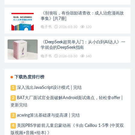
《别丧啦，有份鼓励请查收：成人治愈漫画故
事集》[共7册]
电子书
2026-03-30
120
《DeepSeek超简单入门：从小白到AI达人》一
学就会的DeepSeek指南
电子书
2026-03-30
140
下载热度排行榜
深入浅出JavaScript设计模式 | 完结
1
BAT大厂面试官全面破解Android面试痛点，轻松拿offer |
2
更新完结
acwing算法基础课与提高课 | 完结
3
美国PBS学龄前儿童启蒙动画《卡由 Caillou 1-5季 (中英双
4
版视频+音频+绘本) 》