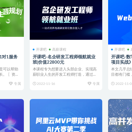
开课吧
高薪课程
开课吧
1对1服务
开课吧-名企研发工程师领航就业
开课吧-数
班|价值22800元
项目实战》2
是可以帮助
本课程专为想要进入头部企业、实现高
本文几乎总
长。 〖资源
薪职业人生的开发工程师打造，通过语
目都有门槛
言、算法、Linux系统...
待你的就是没
专属
2022-11-16
专属
2022-11-0