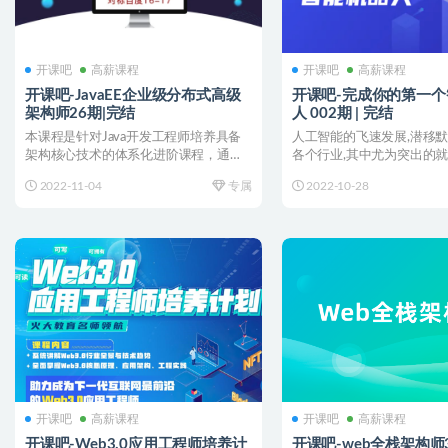
开课吧
高薪课程
开课吧
高薪课程
开课吧-JavaEE企业级分布式高级
开课吧-完成你的第一个
架构师26期|完结
人 002期 | 完结
本课程是针对Java开发工程师培养具备
人工智能的飞速发展,潜移
架构核心技术的体系化进阶课程，通过
各个行业,其中尤为突出的
Java开发培训培养...
人应用.本课程将对机...
2022-11-04
专属
2022-10-28
开课吧
高薪课程
开课吧
高薪课程
开课吧-Web3.0应用工程师培养计
开课吧-web全栈架构师