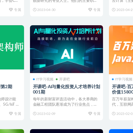
的，学会C语
数据研究的专业人士。他们的主要职责
云计算（主
是负责收集和分析市场数据...
品）、大数据
专属
2023-04-30
专属
2023-04-2
IT学习视频
开课吧
IT学习视频
师第2期
开课吧-AI与量化投资人才培养计划
开课吧-百万
001期
价值1580
构师设计能
每年的新财富评选活动中，各大券商的
百万年薪架
G/IoT 等
金融工程团队逐渐成为了行业焦点，金
代，互联网
融行业的未来发展也朝着自...
深度揭秘。年
专属
2023-02-09
专属
2023-02-0