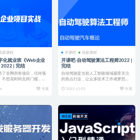
高薪课程
开课吧
高薪课程
字化就业班《Web企业
开课吧-自动驾驶算法工程师2022 |
022 | 完结
完结
结了全网所有项目，任何项
自动驾驶是当前人工智能领域最受关注
，不想花时间去跨门槛，等
的热点行业，让众多技术工作者梦想加
有门槛的项目...
入这个充满想象力的赛道。...
6
专属
2022-11-05
专属