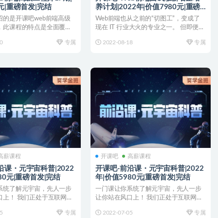
元|重磅首发|完结
养计划|2022年|价值7980元|重磅
首发|完结
绍的是开课吧web前端高级
Web前端也从之前的“切图工”，变成了
，此课程的特点是全面覆盖
现在 IT 行业大火的专业之一。 但即便如
各项技术栈...
此，还是有很...
0
专属
2022-08-18
专属
高薪课程
开课吧
高薪课程
沿课・元宇宙科普|2022
开课吧-前沿课・元宇宙科普|2022
80元|重磅首发|完结
年|价值5980元|重磅首发|完结
系统了解元宇宙，先人一步
一门课让你系统了解元宇宙，先人一步
口上！ 我们正处于互联网下
让你站在风口上！ 我们正处于互联网下
这也是我们...
一章的开端，这也是我们...
5
专属
2022-07-05
专属