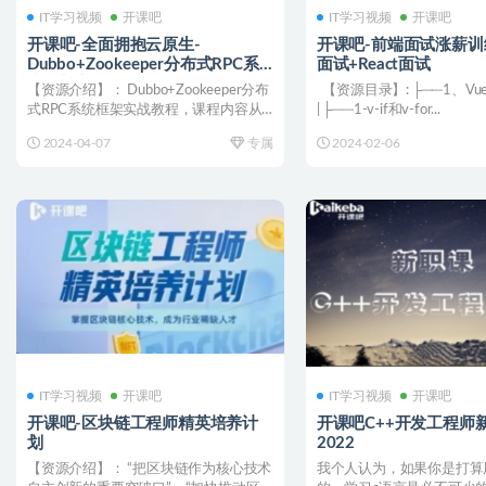
IT学习视频
开课吧
IT学习视频
开课吧
开课吧-全面拥抱云原生-
开课吧-前端面试涨薪训
Dubbo+Zookeeper分布式RPC系
面试+React面试
统框架实战教程
【资源介绍】： Dubbo+Zookeeper分布
【资源目录】: ├──1、V
式RPC系统框架实战教程，课程内容从
| ├──1-v-if和v-for...
分布式...
2024-04-07
专属
2024-02-06
IT学习视频
开课吧
IT学习视频
开课吧
开课吧-区块链工程师精英培养计
开课吧C++开发工程师新
划
2022
【资源介绍】： “把区块链作为核心技术
我个人认为，如果你是打算