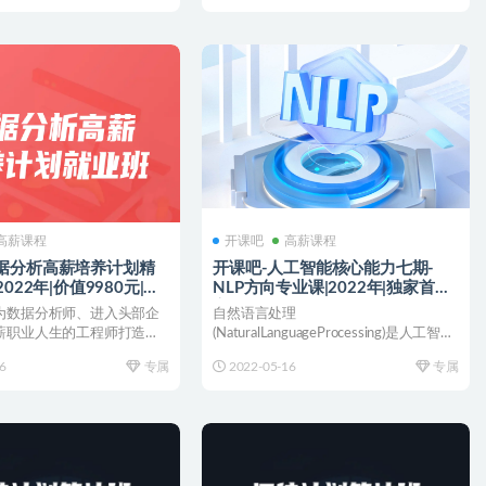
高薪课程
开课吧
高薪课程
数据分析高薪培养计划精
开课吧-人工智能核心能力七期-
2022年|价值9980元|完
NLP方向专业课|2022年|独家首发|
完结
为数据分析师、进入头部企
自然语言处理
薪职业人生的工程师打造，
(NaturalLanguageProcessing)是人工智能
大厂资深数据...
（AI）的一个子...
6
专属
2022-05-16
专属