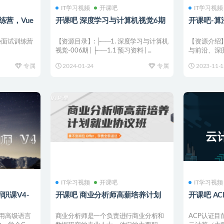
IT学习视频
开课吧
IT学习视频
练营，Vue
开课吧 深度学习与计算机视觉6期
开课吧-算
ue面试训练营
【资源目录】: ├──1. 深度学习与计算机
【资源介绍
视觉-006期 | ├──1.1 预习资料 | ...
与前沿、深
络、卷积神经
专属
2024-01-24
专属
2023-11-1
IT学习视频
开课吧
IT学习视频
职课V4-
开课吧 商业分析师高薪培养计划
开课吧 A
用高级语言
商业分析师是一个负责进行商业分析和
ACP认证