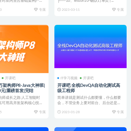
要对应阿里云基础架构产
├──10、lesson10-确认订单页 | ...
（主要对应阿...
3
专属
2023-03-11
专属
开课吧
IT学习视频
开课吧
架构师P8-Java大神班|
开课吧 全栈DevQA自动化测试高
0元|重磅首发|完结
级工程师
构师成长之路:人工智能时
简单讲就是测试什么都要懂，什么都要
高可用高并发架构核心技术
会，不管业务上要对前台、后台还是服
薪百万必学！...
务器端，不管是什么平台p...
5
专属
2023-01-28
专属