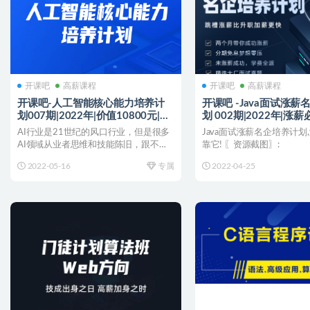
开课吧
高薪课程
开课吧
高薪课程
开课吧-人工智能核心能力培养计
开课吧 -Java面试涨
划007期|2022年|价值10800元|完
划 002期|2022年|涨
结
8980元|完结
AI行业是21世纪的风口行业，但是很多
Java面试涨薪名企培养计划,
AI领域从业者思维和技能陈旧，跟不上
靠它! 〖资源截图〗:
行业发展，行业人才...
2022-05-16
专属
2022-04-25