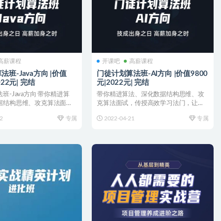
高薪课程
开课吧
高薪课程
-Java方向 |价值
门徒计划算法班-AI方向 |价值9800
022元| 完结
元|2022元| 完结
班-Java方向 带你精进算
带你精进算法、深化数据结构思维、攻
据结构思维、攻克算法面
克算法面试，传授高效学习法门，让你
学习法门...
在职场竞争日益激烈化的现...
2
专属
2022-04-21
专属