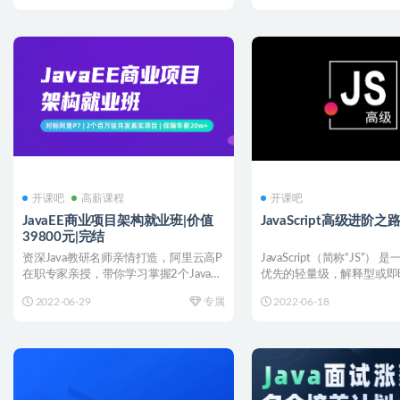
开课吧
高薪课程
开课吧
JavaEE商业项目架构就业班|价值
JavaScript高级进阶
39800元|完结
资深Java教研名师亲情打造，阿里云高P
JavaScript（简称“JS”）
在职专家亲授，带你学习掌握2个Java百
优先的轻量级，解释型或即
万级并发真实...
编程语...
2022-06-29
专属
2022-06-18