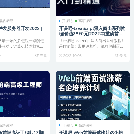
精品课程
开课吧
高薪课程
发服务器开发2022 |
开课吧-JavaScript深入简出系列教
程|价值3990元|2022年|重磅首发|
完结
从最开始的多进程一路演进
《开课吧JavaScript深入简出系列教程》
件驱动，计算机技术就像生
课程涵盖：常用运算符、流程控制语
断演变进化....
句、数组与字符...
4
专属
2022-10-08
专属
高薪课程
开课吧
高薪课程
eb前端高级工程师17期|
开课吧-Web前端面试涨薪名企培