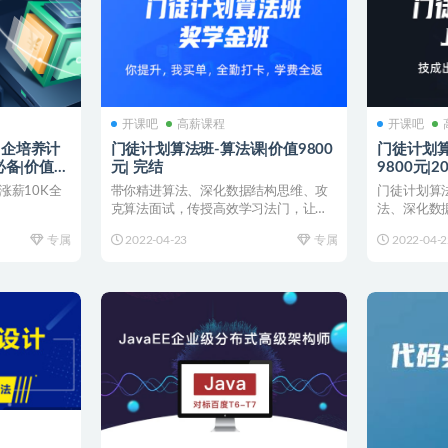
开课吧
高薪课程
开课吧
薪名企培养计
门徒计划算法班-算法课|价值9800
门徒计划算法班
薪必备|价值
元| 完结
9800元|2
涨薪10K全
带你精进算法、深化数据结构思维、攻
门徒计划算法
克算法面试，传授高效学习法门，让你
法、深化数
在职场竞争日益激烈化的现...
试，传授高效
专属
2022-04-23
专属
2022-04-2