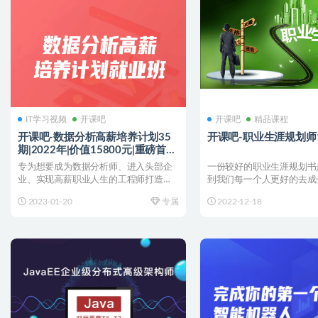
IT学习视频
开课吧
开课吧
精品课程
开课吧-数据分析高薪培养计划35
开课吧-职业生涯规划师
期|2022年|价值15800元|重磅首
发|完结
专为想要成为数据分析师、进入头部企
一份较好的职业生涯规划书
业、实现高薪职业人生的工程师打造，
到我们每一个人更好的去成
课程联合一线大厂资深数据...
目录〗: └──第一章...
2023-01-20
专属
2022-12-18