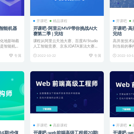
开课吧
精品课程
开课吧
智能机器
开课吧-阿里云MVP带你挑战AI大
开课吧-高并
赛第二季 | 完结
完结
默化地影响着
课程从阿里云天池大赛、百度AI Studio
高并发技术
就是智能机器
人工智能竞赛、京东JDATA算法大赛等
到当前的事
选取真实A...
物一样也在不
专属
2022-10-22
专属
2022-10-1
开课吧
高薪课程
开课吧
34期|价值
开课吧-web前端高级工程师20期|
开课吧-w