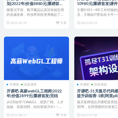
划|2022年|价值8880元|重磅首发|
10980元|重磅首发|课
完结
随着元宇宙、数字藏品以及区块链应用
主要针对1—4年工作经验
的迅速发展，科技界和投资界燃起了对
员，大纲由IT界知名大牛—
Web3.0的巨大热情。...
打造， 由一线大型...
2022-09-29
专属
2022-09-22
开课吧
高薪课程
开课吧
高薪课程
开课吧-高薪webGL工程师|2022
开课吧-31天孤尽代码
年|价值2899元|重磅首发|完结
提升训练营-1班|阿里p8
完结
从0开始学习WebGL，前景广阔、人才
孤尽老师现任开课吧首席技
急缺、高薪招聘，轻松斩获25K+！
里P8，在阿里期间任研发
〖课程目录〗: ├...
师、技术主管等角色，在...
2022-08-17
专属
2022-07-08