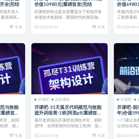
件齐全|完结
价值10980元|重磅首发|完结
价值6980
的前端开发人
此课程的特点是全面覆盖当下前端开发
本篇内容介
—廖老师亲自
各项技术栈前端；紧跟时代的潮流做前
工程师课程
端的弄潮儿；以实战为课程...
当下前端开发
专属
2022-09-21
专属
2022-08-3
开课吧
高薪课程
开课吧
规范与效能
开课吧-31天孤尽代码规范与效能
开课吧-前
|重磅首发|
提升训练营-1班|阿里p8|重磅首发|
年|价值59
完结
术官，前阿
孤尽老师现任开课吧首席技术官，前阿
一门课让你
工程师、架构
里P8，在阿里期间任研发工程师、架构
让你站在风
师、技术主管等角色，在...
一章的开端，
专属
2022-07-08
专属
2022-07-0