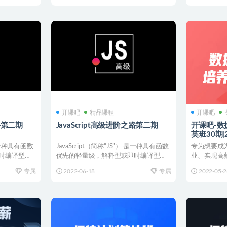
开课吧
精品课程
开课吧
之路第二期
JavaScript高级进阶之路第二期
开课吧-
英班30期|
结
 是一种具有函数
JavaScript（简称“JS”） 是一种具有函数
专为想要成
时编译型的
优先的轻量级，解释型或即时编译型的
业、实现高
编程语...
课程联合一线
专属
2022-06-18
专属
2022-05-2