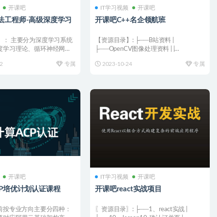
开课吧
IT学习视频
开课吧
法工程师-高级深度学习
开课吧C++名企领航班
】： 主要分为深度学习系统
【资源目录】: ├──B站资料 |
度学习理论、循环神经网
├──OpenCV图像处理资料 | |
网络四大部分...
└──OpenC...
2
专属
2023-10-24
专属
开课吧
IT学习视频
开课吧
CP培优计划认证课程
开课吧react实战项目
目前按专业方向主要分四种：
〖资源目录〗: ├──1、react实战 |