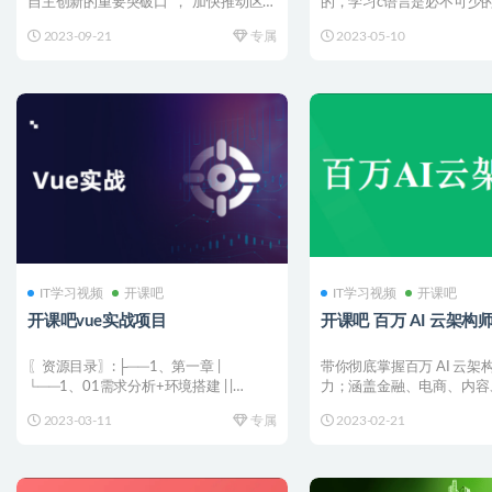
自主创新的重要突破口”，“加快推动区
的，学习c语言是必不可少
快链技术和产业创新...
言是你日后更上一个台阶...
2023-09-21
专属
2023-05-10
IT学习视频
开课吧
IT学习视频
开课吧
开课吧vue实战项目
开课吧 百万 AI 云架构
〖资源目录〗: ├──1、第一章 |
带你彻底掌握百万 AI 云架
└──1、01需求分析+环境搭建 | |
力；涵盖金融、电商、内容、5
├──01需...
超 20 个...
2023-03-11
专属
2023-02-21