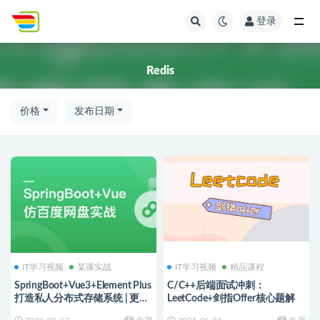
登录
全部
Redis
价格
发布日期
IT学习视频
某课实战
IT学习视频
精品课程
SpringBoot+Vue3+Element Plus
C/C++后端面试冲刺：
打造私人分布式存储系统 | 更新
LeetCode+剑指Offer核心题解
完结