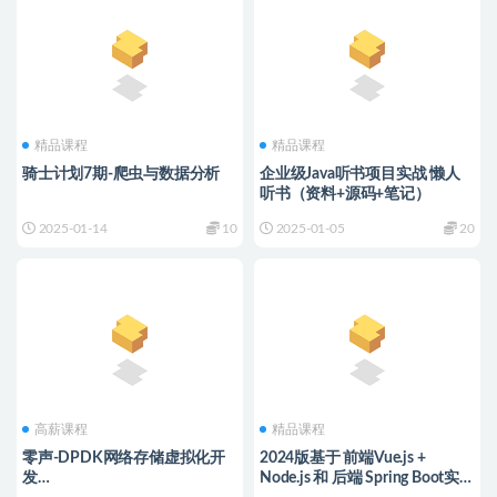
精品课程
精品课程
骑士计划7期-爬虫与数据分析
企业级Java听书项目实战 懒人
听书（资料+源码+笔记）
2025-01-14
10
2025-01-05
20
高薪课程
精品课程
零声-DPDK网络存储虚拟化开
2024版基于 前端Vue.js +
发
Node.js 和 后端 Spring Boot实战