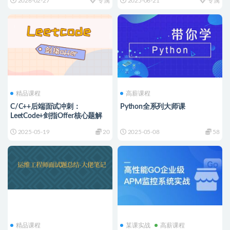
2026-02-27
专属
2025-06-21
专属
精品课程
高薪课程
C/C++后端面试冲刺：
Python全系列大师课
LeetCode+剑指Offer核心题解
2025-05-19
20
2025-05-08
58
精品课程
某课实战
高薪课程