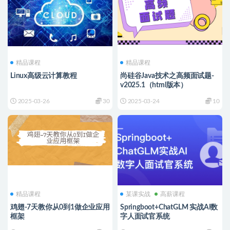
精品课程
精品课程
Linux高级云计算教程
尚硅谷Java技术之高频面试题-
v2025.1（html版本）
2025-03-26
30
2025-03-24
10
精品课程
某课实战
高薪课程
鸡翅-7天教你从0到1做企业应用
Springboot+ChatGLM 实战AI数
框架
字人面试官系统