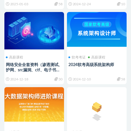
（vpp/OvS/DDos/SDN/NFV/
《电子商城网站》
2025-01-03
58
2024-12-24
10
SPDK）
高薪课程
软考考证
高薪课程
网络安全全套资料（渗透测试、
2024软考高级系统架构师
护网、src漏洞、ctf、电子书面
试题）
2024-12-18
30
2024-12-10
58