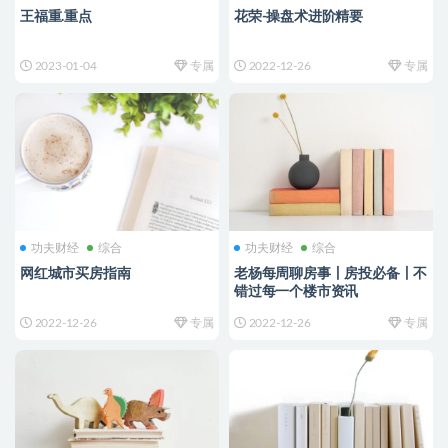
王福重.重点
花荣-操盘术进阶精要
2023-01-04
专属
2022-12-26
专属
功夫财经
综合
功夫财经
综合
网红城市买房指南
老杨每周聊房事丨房投必备丨不
错过每一个楼市资讯
2022-12-26
专属
2022-12-26
专属