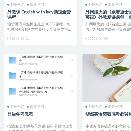
外语学习
教育学习
外语学习
教育学习
外教课 English with lucy频道全套
外网爆火的《跟着迪士
课程
英语》外教精讲课每一
双字幕
油管百万粉丝博主最全305节课程，包
外网爆火的《跟着迪士尼电
括视频+音频+文本资料，配套英文字幕
语》外教精讲课每一集都是
链接：💡 温馨提示...
链接：💡 温馨提示：使用...
2026-02-21
2026-02-09
外语学习
教育学习
外语学习
教育学习
日语学习教程
斐然英语突破高考必背词
描述:精选实用场景对话,轻松掌握地道表
斐然英语突破高考必背词汇3