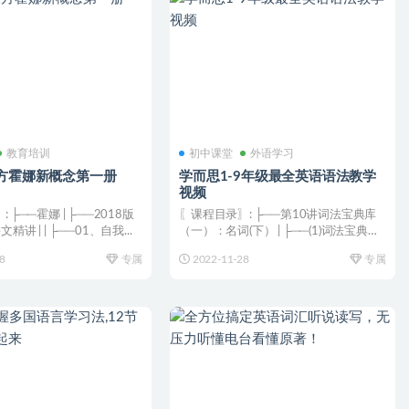
教育培训
初中课堂
外语学习
东方霍娜新概念第一册
学而思1-9年级最全英语语法教学
视频
 ├──霍娜 | ├──2018版
〖课程目录〗: ├──第10讲词法宝典库
讲 | | ├──01、自我...
（一）：名词(下） | ├──(1)词法宝典库
（一）...
8
专属
2022-11-28
专属