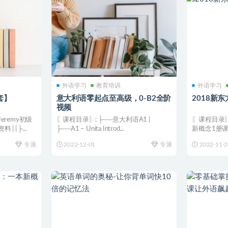
外语学习
教育培训
外语学习
套】
意大利语零起点至高级，0-B2全阶
2018新
视频
eremy初级
〖课程目录〗: ├──意大利语A1 |
〖课程目录〗:
 | ├...
├──A1 – Unita Introd...
新概念1册课文精
专属
2022-12-01
专属
2022-11-2