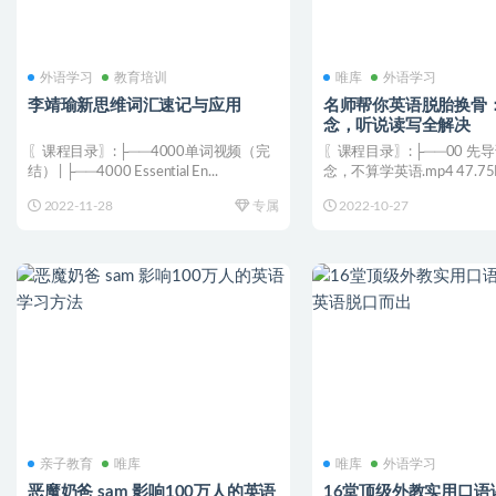
外语学习
教育培训
唯库
外语学习
李靖瑜新思维词汇速记与应用
名师帮你英语脱胎换骨
念，听说读写全解决
〖课程目录〗: ├──4000单词视频（完
〖课程目录〗: ├──00 先
结） | ├──4000 Essential En...
念，不算学英语.mp4 47.75M
2022-11-28
专属
2022-10-27
亲子教育
唯库
唯库
外语学习
恶魔奶爸 sam 影响100万人的英语
16堂顶级外教实用口语