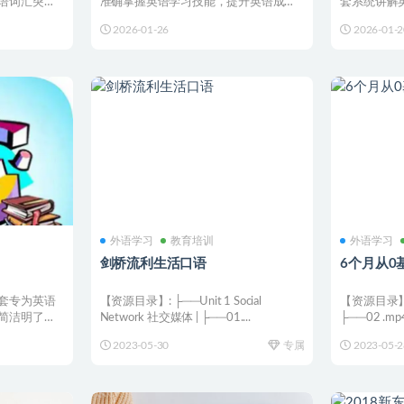
语词汇突破
准确掌握英语学习技能，提升英语成
套系统讲解
绩。 链接：💡 温馨提示：...
法、句法、时
2026-01-26
2026-01-2
外语学习
教育培训
外语学习
剑桥流利生活口语
6个月从0
套专为英语
【资源目录】: ├──Unit 1 Social
【资源目录】: 
简洁明了的
Network 社交媒体 | ├──01....
├──02 .mp4
.
2023-05-30
专属
2023-05-2