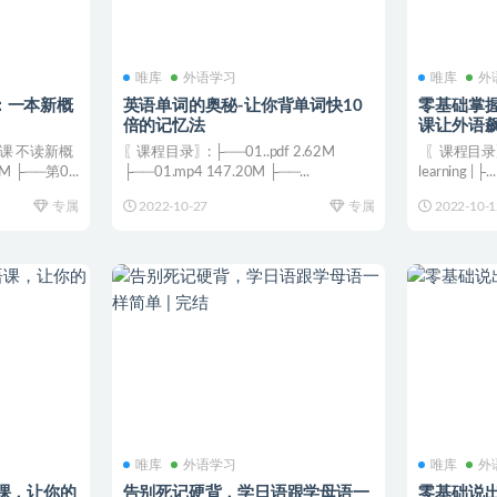
唯库
外语学习
唯库
外
：一本新概
英语单词的奥秘-让你背单词快10
零基础掌握
倍的记忆法
课让外语
导课 不读新概
〖课程目录〗: ├──01..pdf 2.62M
〖课程目录〗: 
 ├──第0...
├──01.mp4 147.20M ├──...
learning | ├...
专属
2022-10-27
专属
2022-10-1
唯库
外语学习
唯库
外
课，让你的
告别死记硬背，学日语跟学母语一
零基础说出