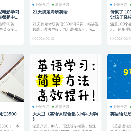
外语学习
教育学习
外语学习
尼电影学习
21天搞定考研英语
传疯了 1
集都是中英
让孩子轻
影学习英
21天搞定考研英语5500词单词，精讲视
涵盖100个
中英双字幕
频课，语法讲解，词汇语法练习，考点
示：使用手机
积累、构词记忆等高...
阅更新本资源。
2026-02-09
2026-02-0
外语学习
教育学习
外语学习
汇3500
大大卫《英语课程合集 (小学-大学)
英语语法
》
500：一本
涵盖介词、时态、语法等专栏课，快速
《英语语法