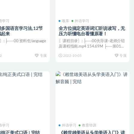
语学习
唯库
外语学习
多国语言学习法,12节
全方位搞定英语词汇听说读写，无
飙起来
压力听懂电台看懂原著！
├──00 资料包 language
〖课程目录〗: ├──00先导课-老师介绍
及课程指南.mp4 154.69M ├──第01
课...
2
专属
2022-10-05
专属
语学习
外语学习
教育培训
纯正美式口语 | 完结
《赖世雄美语从头学美语入门》讲