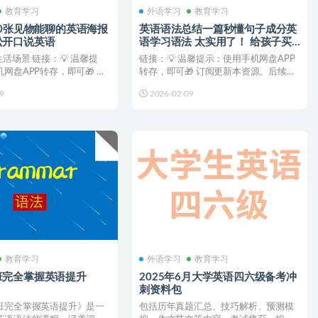
教育学习
外语学习
教育学习
00张见物能聊的英语海报
英语语法总结一篇秒懂句子成分英
松开口说英语
语学习语法 太实用了！ 给孩子买
的
生活场景 链接：💡 温馨提
链接：💡 温馨提示：使用手机网盘APP
网盘APP转存，即可🎁 订
转存，即可🎁 订阅更新本资源。后续更
后...
新都会直接推送至您...
9
2026-02-09
教育学习
外语学习
教育学习
班完全掌握英语提升
2025年6月大学英语四六级备考冲
刺资料包
班完全掌握英语提升》是一
包括历年真题汇总、技巧解析、预测模