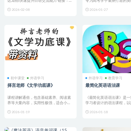
达,助你快速提升日语交流能力 链接：💡
专为高考学子量身打造的英
温馨提示：使用...
指南，全面覆盖高考英...
2026-02-08
2026-01-27
初中课堂
外语学习
外语学习
教育学习
择言老师《文学功底课》
最简化英语语法课
课程讲解通俗，包含基础素养、阅读素
《最简化英语语法课》是一
养等大量内容，实用性极强，适合小初
学习者设计的语法课程，以
高学生针对性使用。附课件...
方式讲解英语语法规则。课..
2026-01-19
2026-01-18