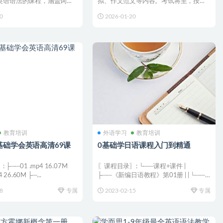
英语语法的课程，涵盖词
拟、作文范文等内容。考试将至，按需
态、语态等核心...
学习。 链接：💡 温馨提...
0
2026-01-20
教育培训
外语学习
教育培训
基础学会英语高清69课
0基础学日语课程入门到精通
├──01 .mp4 16.07M
〖课程目录〗: └──课程+课件 |
 26.60M ├─...
├──《新编日语教程》第01册 | | └──
第01册...
8
专属
2023-02-15
专属