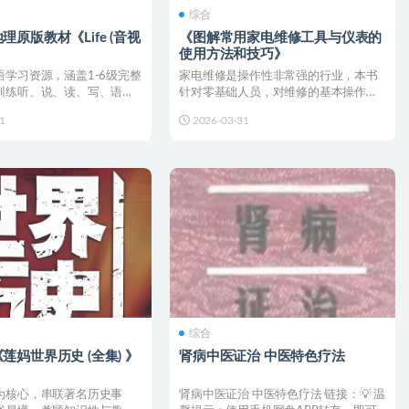
综合
理原版教材《Life (音视
《图解常用家电维修工具与仪表的
》
使用方法和技巧》
语学习资源，涵盖1-6级完整
家电维修是操作性非常强的行业，本书
训练听、说、读、写、语法
针对零基础人员，对维修的基本操作技
于青少年...
能、检修工具的使用以图示...
1
2026-03-31
综合
莲妈世界历史 (全集) 》
肾病中医证治 中医特色疗法
为核心，串联著名历史事
肾病中医证治 中医特色疗法 链接：💡 温