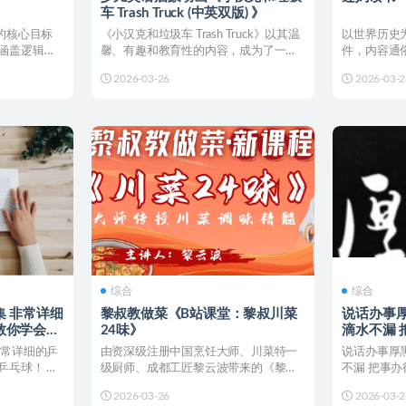
车 Trash Truck (中英双版) 》
的核心目标
《小汉克和垃圾车 Trash Truck》以其温
以世界历史
涵盖逻辑推
馨、有趣和教育性的内容，成为了一部
件，内容通
受欢迎的儿...
性，有助于培
2026-03-26
2026-03-2
综合
综合
 非常详细
黎叔教做菜《B站课堂：黎叔川菜
说话办事厚
教你学会乒
24味》
滴水不漏 
境界
非常详细的乒
由资深级注册中国烹饪大师、川菜特一
说话办事厚
乒乓球！ 链
级厨师、成都工匠黎云波带来的《黎叔
不漏 把事办
家常川菜私教课》。学做菜...
接：💡 温馨
2026-03-26
2026-03-2