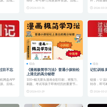
资源。后续更
转存，即可🎁 订阅更新本资源。后续更
件，内容通
新都会直接推送至您...
性，有助于培
2026-03-31
2026-03-3
综合
综合
过目不忘
《漫画极简学习法》普通小孩轻松
记忆训练 
上清北的高分秘密
机网盘APP
100+幅无厘头漫画全彩印刷，将预习、
链接：💡 
资源。后续更
刷题、考试等孩子即将经历的重要节点
转存，即可
全部场景化，真实还原...
新都会直接推
2026-03-29
2026-03-2