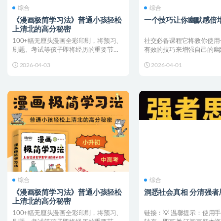
综合
综合
《漫画极简学习法》普通小孩轻松
一个技巧让你幽默感倍
上清北的高分秘密
100+幅无厘头漫画全彩印刷，将预习、
社交必备课程它将教你使用
刷题、考试等孩子即将经历的重要节点
有效的技巧来增强自己的幽
全部场景化，真实还原...
技巧基于观察力和灵活性，..
2026-04-03
2026-04-01
综合
综合
《漫画极简学习法》普通小孩轻松
洞悉社会真相 分清强者
上清北的高分秘密
100+幅无厘头漫画全彩印刷，将预习、
链接：💡 温馨提示：使用手