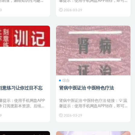
俗易懂，兼顾知识性与趣味
馨提示：使用手机网盘APP转存，即可
养听众小朋友的...
🎁 订阅更新本资...
0
2026-03-29
综合
刻意练习让你过目不忘
肾病中医证治 中医特色疗法
温馨提示：使用手机网盘APP
肾病中医证治 中医特色疗法 链接：💡 温
 订阅更新本资源。后续更
馨提示：使用手机网盘APP转存，即可
送至您...
🎁 订阅更新本资...
9
2026-03-29