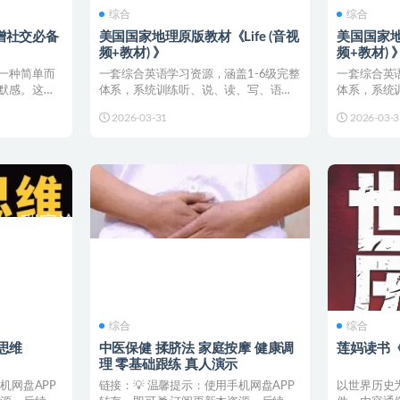
综合
综合
增社交必备
美国国家地理原版教材《Life (音视
美国国家地
频+教材) 》
频+教材) 
一种简单而
一套综合英语学习资源，涵盖1-6级完整
一套综合英
默感。这个
体系，系统训练听、说、读、写、语法
体系，系统
.
及词汇，适用于青少年...
及词汇，适用
2026-03-31
2026-03-3
综合
综合
思维
中医保健 揉脐法 家庭按摩 健康调
莲妈读书《
理 零基础跟练 真人演示
机网盘APP
链接：💡 温馨提示：使用手机网盘APP
以世界历史