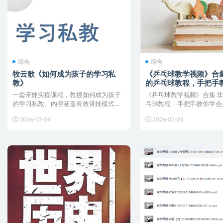
综合
综合
牧云歌《如何成为孩子的学习私
《乒乓球教学视频》合集
教》
的乒乓球教程，手把手
乓球！
一套带娃实操课程，教授如何成为孩子
《乒乓球教学视频》合集 
的学习私教。内容涵盖有效带娃模式、
乓球教程，手把手教你学会
学习流程的初步建立、偏科...
接：💡 温馨提示：使...
2026-03-24
2026-03-24