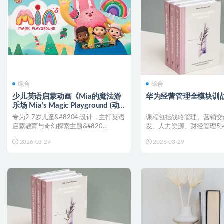
综合
综合
少儿英语启蒙动画《Mia的魔法游
华为经营管理全模块训
乐场 Mia’s Magic Playground (动
画+台词本) 》
专为2-7岁儿童&#8204;设计，主打英语
课程包括战略管理、营销交
启蒙教育与奇幻探索主题&#820...
发、人力资源、财经管理5
程，系统培养经营型人才...
2026-03-29
2026-03-29