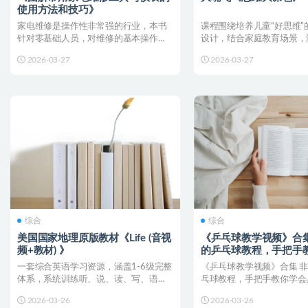
使用方法和技巧》
家电维修是操作性非常强的行业，本书
课程围绕培养儿童“好思维”
针对零基础人员，对维修的基本操作技
设计，结合家庭教育场景，
能、检修工具的使用以图示...
理、创新思维、语言表达...
2026-03-27
2026-03-27
综合
综合
美国国家地理原版教材《Life (音视
《乒乓球教学视频》合集
频+教材) 》
的乒乓球教程，手把手
乓球！
一套综合英语学习资源，涵盖1-6级完整
《乒乓球教学视频》合集 
体系，系统训练听、说、读、写、语法
乓球教程，手把手教你学会
及词汇，适用于青少年...
接：💡 温馨提示：使...
2026-03-26
2026-03-26