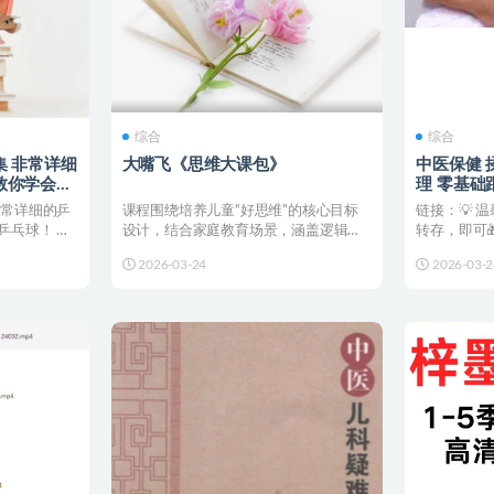
综合
综合
 非常详细
大嘴飞《思维大课包》
中医保健 
教你学会乒
理 零基础
非常详细的乒
课程围绕培养儿童“好思维”的核心目标
链接：💡 
乒乓球！ 链
设计，结合家庭教育场景，涵盖逻辑推
转存，即可
理、创新思维、语言表达...
新都会直接推
2026-03-24
2026-03-2