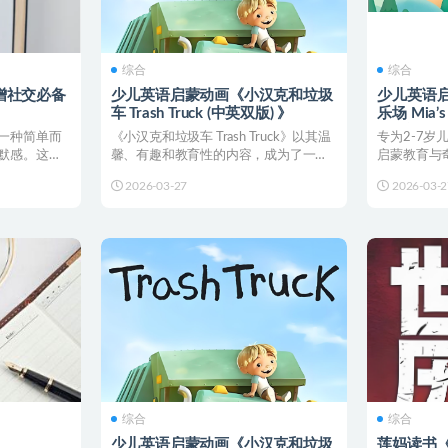
综合
综合
增社交必备
少儿英语启蒙动画《小汉克和垃圾
少儿英语启
车 Trash Truck (中英双版) 》
乐场 Mia’s 
画+台词本)
一种简单而
《小汉克和垃圾车 Trash Truck》以其温
专为2-7岁
默感。这个
馨、有趣和教育性的内容，成为了一部
启蒙教育与奇幻
.
受欢迎的儿...
2026-03-27
2026-03-2
综合
综合
少儿英语启蒙动画《小汉克和垃圾
莲妈读书《