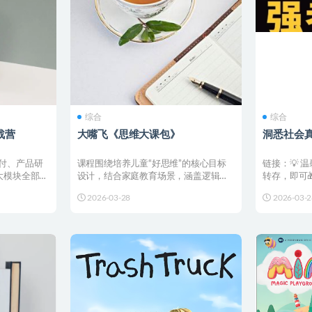
综合
综合
战营
大嘴飞《思维大课包》
洞悉社会真
付、产品研
课程围绕培养儿童“好思维”的核心目标
链接：💡 
大模块全部课
设计，结合家庭教育场景，涵盖逻辑推
转存，即可
理、创新思维、语言表达...
新都会直接推
2026-03-28
2026-03-2