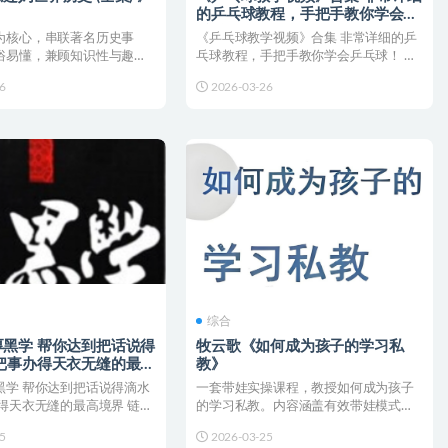
的乒乓球教程，手把手教你学会乒
乓球！
为核心，串联著名历史事
《乒乓球教学视频》合集 非常详细的乒
俗易懂，兼顾知识性与趣味
乓球教程，手把手教你学会乒乓球！ 链
养听众小朋友的...
接：💡 温馨提示：使...
6
2026-03-26
综合
黑学 帮你达到把话说得
牧云歌《如何成为孩子的学习私
把事办得天衣无缝的最高
教》
黑学 帮你达到把话说得滴水
一套带娃实操课程，教授如何成为孩子
得天衣无缝的最高境界 链
的学习私教。内容涵盖有效带娃模式、
提示：使...
学习流程的初步建立、偏科...
5
2026-03-25