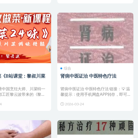
综合
菜《B站课堂：黎叔川菜
肾病中医证治 中医特色疗法
册中国烹饪大师、川菜特一
肾病中医证治 中医特色疗法 链接：💡 温
都工匠黎云波带来的《黎叔
馨提示：使用手机网盘APP转存，即可
课》。学做菜...
🎁 订阅更新本资...
4
2026-03-24