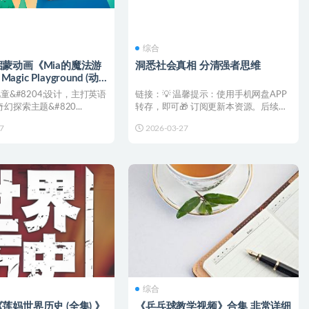
综合
蒙动画《Mia的魔法游
洞悉社会真相 分清强者思维
Magic Playground (动
 》
儿童&#8204;设计，主打英语
链接：💡 温馨提示：使用手机网盘APP
探索主题&#820...
转存，即可🎁 订阅更新本资源。后续更
新都会直接推送至您...
7
2026-03-27
综合
莲妈世界历史 (全集) 》
《乒乓球教学视频》合集 非常详细