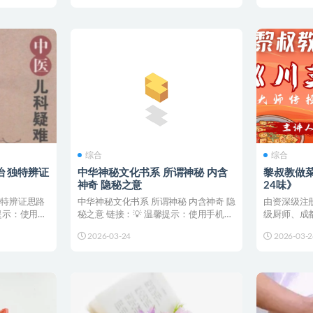
综合
综合
 独特辨证
中华神秘文化书系 所谓神秘 内含
黎叔教做
神奇 隐秘之意
24味》
独特辨证思路
中华神秘文化书系 所谓神秘 内含神奇 隐
由资深级注
馨提示：使用手
秘之意 链接：💡 温馨提示：使用手机网
级厨师、成
盘APP转存，...
家常川菜私教
2026-03-24
2026-03-2