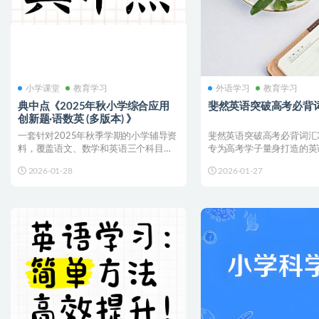
小学课堂
教育学习
外语学习
教育学习
典中点《2025年秋小学综合应用
斐然英语突破高考必背词
创新题·语数英 (多版本) 》
一套针对2025年秋季学期的小学辅导资
斐然英语突破高考必背词汇3
料，覆盖语文、数学和英语三个科目，
专为高考学子量身打造的英
适用于1-6年级上册...
指南，全面覆盖高考英...
2026-01-28
2026-01-27