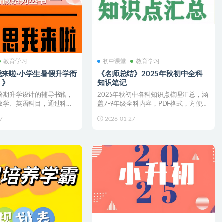
教育学习
初中课堂
教育学习
来啦·小学生暑假升学衔
《名师总结》2025年秋初中全科
 》
知识笔记
暑期升学设计的辅导书籍，
2025年秋初中各科知识点梳理汇总，涵
数学、英语科目，通过科学
盖7-9年级全科内容，PDF格式，方便打
高效复习旧知...
印学习。 链接...
7
2026-01-27