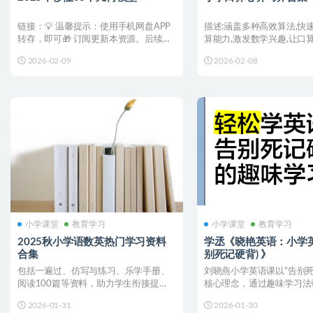
链接：💡 温馨提示：使用手机网盘APP
描述:涵盖多种高效算法,快
转存，即可🎁 订阅更新本资源。后续更
算能力,激发数学兴趣,让口
新都会直接推送至您...
趣。 链接：💡 ...
2026-02-09
2026-02-08
小学课堂
教育学习
小学课堂
教育学习
2025秋小学语数英热门学习资料
学丞《晓艳英语：小学英
合集
别死记硬背) 》
包括一遍过、仿写与练习、乐学手册、
刘晓燕小学英语课以“告别死
阅读100篇等资料，助力学生衔接提
核心理念，通过趣味学习法
升。 链接：💡 温馨提示...
效掌握英语词汇和语法&...
2026-01-31
2026-01-30