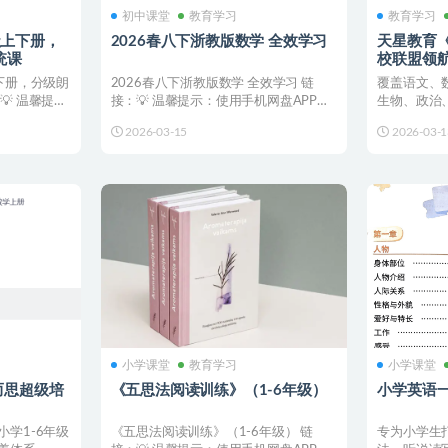
初中课堂
教育学习
教育学习
级上下册，
2026春八下浙教版数学 全效学习
天星教育《
统课
校联盟领航卷
下册，分级朗
2026春八下浙教版数学 全效学习 链
覆盖语文、
 温馨提
接：💡 温馨提示：使用手机网盘APP转
生物、政治
存，即可🎁 订阅...
为新高考改革
2026-03-15
2026-03-1
小学课堂
教育学习
小学课堂
而思超级培
《五思法阅读训练》（1-6年级）
小学英语一
学1-6年级
《五思法阅读训练》（1-6年级） 链
专为小学生