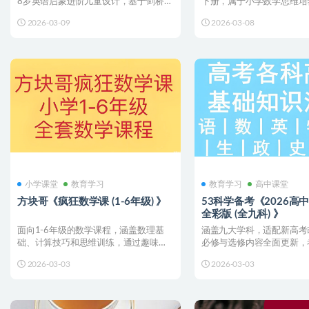
8岁英语启蒙进阶儿童设计，基于剑桥原
下册，属于小学数学思维培
版教材《...
目难度对标学而思创新...
2026-03-09
2026-03-08
小学课堂
教育学习
教育学习
高中课堂
方块哥《疯狂数学课 (1-6年级) 》
53科学备考《2026高
全彩版 (全九科) 》
面向1-6年级的数学课程，涵盖数理基
涵盖九大学科，适配新高考
础、计算技巧和思维训练，通过趣味动
必修与选修内容全面更新，
画和互动练习帮助孩子掌...
晰。 链接：💡 温馨提示...
2026-03-03
2026-03-03