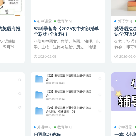
初中课堂
教育学习
外语学习
聊的英语海报
53科学备考《2026初中知识清单·
英语语法
全彩版 (全九科) 》
语学习语法
的
 温馨提
涵盖初中语文、数学、英语、物理、化
链接：💡 
即可🎁 订
学、生物、道德与法治、历史、地理九
转存，即可
大学科，系统梳理知识点框...
新都会直接推
2026-02-09
2026-02-0
外语学习
教育学习
小学课堂
日语学习教程
一本《小学