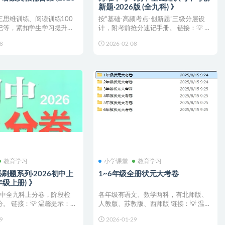
新题·2026版 (全九科) 》
三思维训练、阅读训练100
按“基础-高频考点-创新题”三级分层设
记等，紧扣学生学习提升需
计，附考前抢分速记手册。 链接：💡 温
，可打印...
馨提示：使用手机...
8
2026-02-08
教育学习
小学课堂
教育学习
刷题系列·2026初中上
1~6年级全册状元大考卷
9年级上册) 》
初中全九科上分卷，阶段检
各年级有语文、数学两科，有北师版、
。 链接：💡 温馨提示：使
人教版、苏教版、西师版 链接：💡 温馨
P转...
提示：使用手机网盘A...
9
2026-01-29