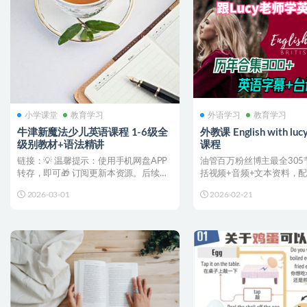
小学课堂
教育学习
外语学习
教育学习
牛津新魔法少儿英语课程 1-6级全
外教课 English with 
级别教材+语法精讲
课程
链接：💡 温馨提示：使用手机网盘APP
油管百万粉丝博主最全305
转存，即可🎁 订阅更新本资源。后续更
括视频+音频+文本资料，
新都会直接推送至您...
链接：💡 温馨提示...
2026-03-01
2026-02-21