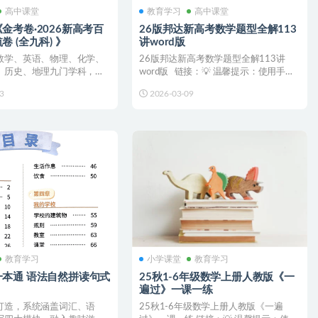
高中课堂
教育学习
高中课堂
金考卷·2026新高考百
26版邦达新高考数学题型全解113
 (全九科) 》
讲word版
数学、英语、物理、化学、
26版邦达新高考数学题型全解113讲
、历史、地理九门学科，专
word版 链接：💡 温馨提示：使用手机
地区设计，紧...
网...
3
2026-03-09
教育学习
小学课堂
教育学习
本通 语法自然拼读句式
25秋1-6年级数学上册人教版《一
遍过》一课一练
打造，系统涵盖词汇、语
25秋1-6年级数学上册人教版《一遍