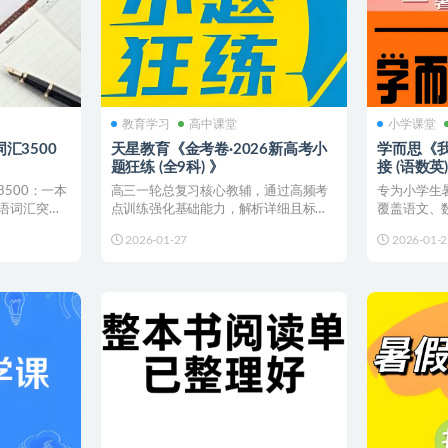
教育学习
高中课堂
小学课堂
汇3500
天星教育《金考卷·2026新高考小
学而思《我
题狂练 (全9科) 》
接 (语数英)
500：一本
高三一轮总复习核心教辅，通过高频考
专为小学生
语词汇突破
点训练强化基础能力，解析详细且标注
覆盖语文、
命题新动向，帮助考生快速...
规划帮助学生
2026-01-27
2026-01-2