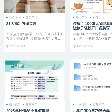
外语学习
教育学习
外语学习
教育学习
21天搞定考研英语
传疯了 100张见物能
让孩子轻松开口说英语
21天搞定考研英语5500词单词，精讲视
涵盖100个生活场景 链接：
频课，语法讲解，词汇语法练习，考点
示：使用手机网盘APP转存，
积累、构词记忆等高...
阅更新本资源。后...
2026-02-09
2026-02-09
初中课堂
教育学习
小学课堂
教育学习
2025年秒懂68个几何模型
小学口算心算巧算合集