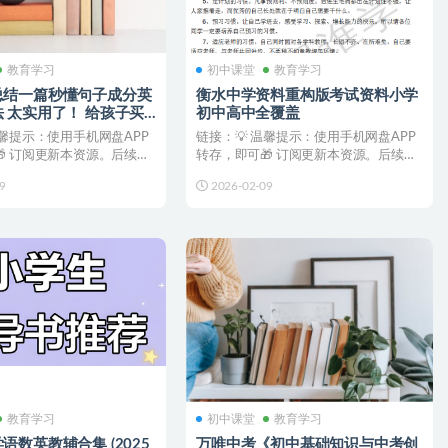
教育学习
初中课堂
教育学习
总结一篇秒懂句子成分英
衡水中学资料重构版考试资料小学
 太实用了！ 给孩子买
初中高中全覆盖
温馨提示：使用手机网盘APP
链接：💡 温馨提示：使用手机网盘APP
 订阅更新本资源。后续更
转存，即可🎁 订阅更新本资源。后续更
送至您...
新都会直接推送至您...
9
2026-02-09
教育学习
初中课堂
教育学习
语数英教辅合集 (2025
万唯中考《初中基础知识与中考创