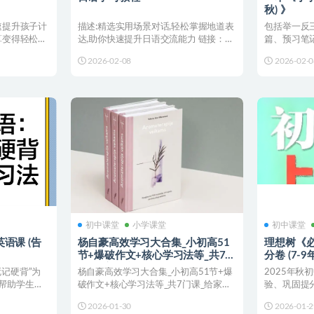
秋) 》
速提升孩子计
描述:精选实用场景对话,轻松掌握地道表
包括举一反
算变得轻松有
达,助你快速提升日语交流能力 链接：💡
篇、预习笔
温馨提示：使用...
求。PDF格式
2026-02-08
2026-02-0
初中课堂
小学课堂
初中课堂
语课 (告
杨自豪高效学习大合集_小初高51
理想树《必
节+爆破作文+核心学习法等_共7门
分卷 (7-
课_给家长和学生学习
记硬背”为
杨自豪高效学习大合集_小初高51节+爆
2025年秋
帮助学生高
破作文+核心学习法等_共7门课_给家长
验、巩固提分
和学生学习 链接...
用手机网盘AP
2026-01-30
2026-01-2