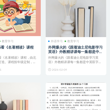
教育学习
外语学习
教育学习
必看《名著精读》课程
外网爆火的《跟着迪士尼电影学习
英语》外教精讲课每一集都是中英
双字幕
看《名著精读》课程，由北
外网爆火的《跟着迪士尼电影学习英
打造。课程按年级定制，涵
语》外教精讲课每一集都是中英双字幕
经典。通过互...
链接：💡 温馨提示：使用...
1
2026-02-09