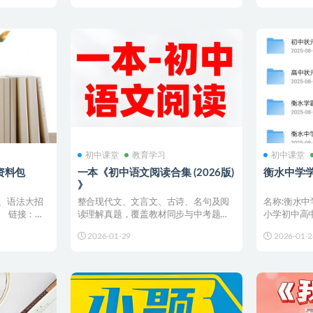
初中课堂
教育学习
初中课堂
资料包
一本《初中语文阅读合集 (2026版)
衡水中学
》
、语法大招
整合现代文、文言文、古诗、名句及阅
名称:衡水
 链接：💡
读理解真题，覆盖教材同步与中考题
小学初中高中
型，日常同步训练+中考复习...
学到高中全阶段
2026-01-29
2026-01-2