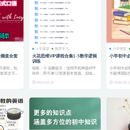
小学课堂
教育学习
小学课堂
lucy频道全套
火花思维VIP课程合集1-5数学逻辑
小学初中
训练
节课程，包
链接：💡 温馨提示：使用手机网盘APP
小学初中必
配套英文字幕
转存，即可🎁 订阅更新本资源。后续更
大硕博团队
新都会直接推送至您...
盖童话到文学
2026-02-21
2026-02-2