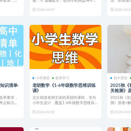
养体系，题
接：💡 温馨提示：使用手机网盘APP转
法、听说读
存，即可🎁 订阅更...
和情景对话。
2026-03-07
2026-03-0
小学课堂
教育学习
初中课堂
中知识清单·
老胡数学《1-6年级数学思维训练
2025秋
课》
关检测》
改革要求，
北大胡涛老师主讲的系统性课程，专为
2025秋《
考点标注清
小学生设计，覆盖1-6年级数学思维训
测》原卷+解
练。课程内容包括分段计...
使用手机网盘A
2026-03-02
2026-03-0