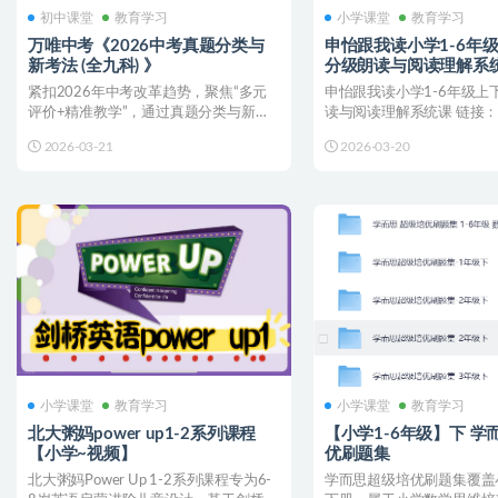
初中课堂
教育学习
小学课堂
教育学习
万唯中考《2026中考真题分类与
申怡跟我读小学1-6年
新考法 (全九科) 》
分级朗读与阅读理解系
紧扣2026年中考改革趋势，聚焦“多元
申怡跟我读小学1-6年级上
评价+精准教学”，通过真题分类与新考
读与阅读理解系统课 链接：
法训练，满足初中阶...
示：使用手机网盘A...
2026-03-21
2026-03-20
小学课堂
教育学习
小学课堂
教育学习
北大粥妈power up1-2系列课程
【小学1-6年级】下 学
【小学~视频】
优刷题集
北大粥妈Power Up 1-2系列课程专为6-
学而思超级培优刷题集覆盖小