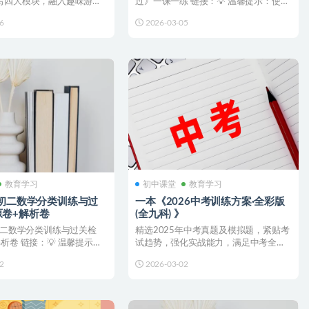
写四大模块，融入趣味游戏
过》一课一练 链接：💡 温馨提示：使用
配生动插画与音...
手机网盘APP转存...
6
2026-03-05
教育学习
初中课堂
教育学习
《初二数学分类训练与过
一本《2026中考训练方案·全彩版
原卷+解析卷
(全九科) 》
初二数学分类训练与过关检
精选2025年中考真题及模拟题，紧贴考
析卷 链接：💡 温馨提示：
试趋势，强化实战能力，满足中考全科
PP...
复习需求。 链接：💡...
2
2026-03-02