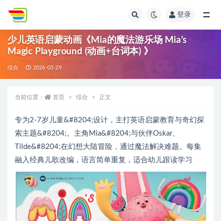
登录
全部
少儿英语启蒙动画《Mia的魔法游乐场 Mia’s
Magic Playground (动画+台词本) 》
综合
2026-03-29
当前位置：
首页
综合
正文
专为2-7岁儿童&#8204;设计，主打英语启蒙教育与奇幻探
索主题&#8204;。主角Mia&#8204;与伙伴Oskar、
Tilde&#8204;在幻想大陆冒险，通过魔法解决难题。每集
融入经典儿歌改编，语言简单重复，适合幼儿跟读学习