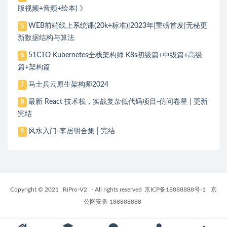
版视频+音频+绘本) 》
WEB前端线上系统课(20k+标准)|2023年|重磅首发|无秘更
5
新数据结构与算法
51CTO Kubernetes全栈架构师 K8s初级篇+中级篇+高级
6
篇+架构篇
马士兵云原生架构师2024
7
最新 React 技术栈，实战复杂低代码项目-仿问卷星 | 更新
8
完结
风水入门-李居明合集 | 完结
9
Copyright © 2021
RiPro-V2
- All rights reserved
京ICP备18888888号-1
京
公网安备 188888888