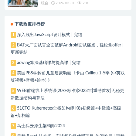
综合
2026-03-31
201
下载热度排行榜
深入浅出JavaScript设计模式 | 完结
1
BAT大厂面试官全面破解Android面试痛点，轻松拿offer |
2
更新完结
acwing算法基础课与提高课 | 完结
3
美国PBS学龄前儿童启蒙动画《卡由 Caillou 1-5季 (中英双
4
版视频+音频+绘本) 》
WEB前端线上系统课(20k+标准)|2023年|重磅首发|无秘更
5
新数据结构与算法
51CTO Kubernetes全栈架构师 K8s初级篇+中级篇+高级
6
篇+架构篇
马士兵云原生架构师2024
7