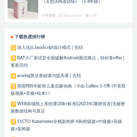
《五思法阅读训练》（1-6年级）
小学课堂
2026-03-07
159
下载热度排行榜
深入浅出JavaScript设计模式 | 完结
1
BAT大厂面试官全面破解Android面试痛点，轻松拿offer |
2
更新完结
acwing算法基础课与提高课 | 完结
3
美国PBS学龄前儿童启蒙动画《卡由 Caillou 1-5季 (中英双
4
版视频+音频+绘本) 》
WEB前端线上系统课(20k+标准)|2023年|重磅首发|无秘更
5
新数据结构与算法
51CTO Kubernetes全栈架构师 K8s初级篇+中级篇+高级
6
篇+架构篇