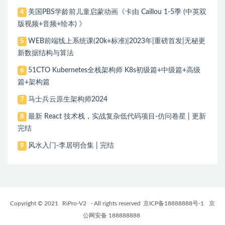
美国PBS学龄前儿童启蒙动画《卡由 Caillou 1-5季 (中英双
4
版视频+音频+绘本) 》
WEB前端线上系统课(20k+标准)|2023年|重磅首发|无秘更
5
新数据结构与算法
51CTO Kubernetes全栈架构师 K8s初级篇+中级篇+高级
6
篇+架构篇
马士兵云原生架构师2024
7
最新 React 技术栈，实战复杂低代码项目-仿问卷星 | 更新
8
完结
风水入门-李居明合集 | 完结
9
Copyright © 2021
RiPro-V2
- All rights reserved
京ICP备18888888号-1
京
公网安备 188888888