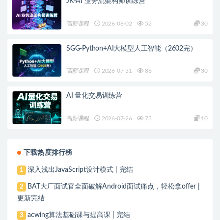
JK-AI 业务流架构师训练营
高薪课程
2026-08-02
52
30
SGG-Python+AI大模型人工智能（2602完）
高薪课程
2026-07-31
86
30
AI 量化交易训练营
高薪课程
2026-07-26
73
10
下载热度排行榜
深入浅出JavaScript设计模式 | 完结
1
BAT大厂面试官全面破解Android面试痛点，轻松拿offer |
2
更新完结
acwing算法基础课与提高课 | 完结
3