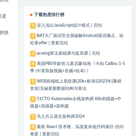
下载热度排行榜
只是
深入浅出JavaScript设计模式 | 完结
1
的技
BAT大厂面试官全面破解Android面试痛点，轻
2
松拿offer | 更新完结
acwing算法基础课与提高课 | 完结
3
美国PBS学龄前儿童启蒙动画《卡由 Caillou 1-5
4
季 (中英双版视频+音频+绘本) 》
WEB前端线上系统课(20k+标准)|2023年|重磅
5
首发|无秘更新数据结构与算法
51CTO Kubernetes全栈架构师 K8s初级篇+中
6
级篇+高级篇+架构篇
马士兵云原生架构师2024
7
最新 React 技术栈，实战复杂低代码项目-仿问
8
卷星 | 更新完结