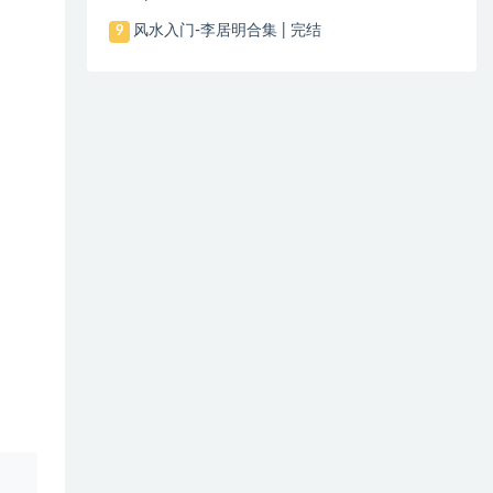
风水入门-李居明合集 | 完结
9
、