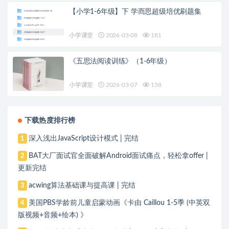
【小学1-6年级】下 学而思超级培优刷题集
小学课堂
2026-03-08
181
《五思法阅读训练》（1-6年级）
小学课堂
2026-03-07
158
下载热度排行榜
深入浅出JavaScript设计模式 | 完结
1
BAT大厂面试官全面破解Android面试痛点，轻松拿offer |
2
更新完结
acwing算法基础课与提高课 | 完结
3
美国PBS学龄前儿童启蒙动画《卡由 Caillou 1-5季 (中英双
4
版视频+音频+绘本) 》