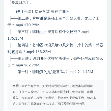
【资源目录】:
└──99【完结】诸葛学堂·窦神讲哪吒
| ├──第二讲：片中谁是最强王者？元始天尊、龙王？玉
帝？.mp4 170.99M
| ├──第三讲：哪吒小肚兜背后有什么秘密？.mp4
175.15M
| ├──第四讲：乾坤圈vs混天绫vs风火轮，片中的第一武器
到底是啥？.mp4 168.22M
| ├──第五讲：遇到哪吒这样的熊孩子，做爸妈的应该怎么
办？.mp4 162.79M
| └──第一讲：哪吒真的是“魔童”吗？.mp4 211.43M
声明：
本站所有文章，如无特殊说明或标注，均为本站原创发
布。任何个人或组织，在未征得本站同意时，禁止复制、盗用、
采集、发布本站内容到任何网站、书籍等各类媒体平台。如若本
站内容侵犯了原著者的合法权益，可联系我们进行处理。