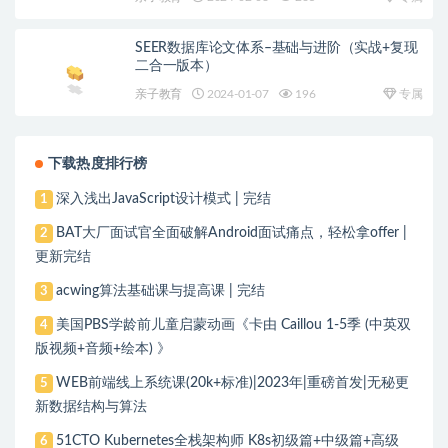
SEER数据库论文体系–基础与进阶（实战+复现
二合一版本）
亲子教育
2024-01-07
196
专属
下载热度排行榜
深入浅出JavaScript设计模式 | 完结
1
BAT大厂面试官全面破解Android面试痛点，轻松拿offer |
2
更新完结
acwing算法基础课与提高课 | 完结
3
美国PBS学龄前儿童启蒙动画《卡由 Caillou 1-5季 (中英双
4
版视频+音频+绘本) 》
WEB前端线上系统课(20k+标准)|2023年|重磅首发|无秘更
5
新数据结构与算法
51CTO Kubernetes全栈架构师 K8s初级篇+中级篇+高级
6