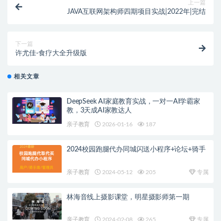
上一篇
JAVA互联网架构师四期项目实战|2022年|完结
下一篇
许尤佳-食疗大全升级版
相关文章
DeepSeek AI家庭教育实战，一对一AI学霸家
教，3天成AI家教达人
亲子教育
2026-01-16
187
2024校园跑腿代办同城闪送小程序+论坛+骑手
亲子教育
2024-05-12
205
专属
林海音线上摄影课堂，明星摄影师第一期
亲子教育
2024-02-08
265
专属