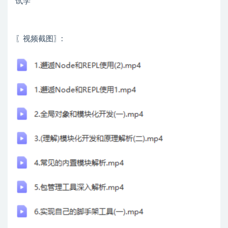
试学
〖视频截图〗: