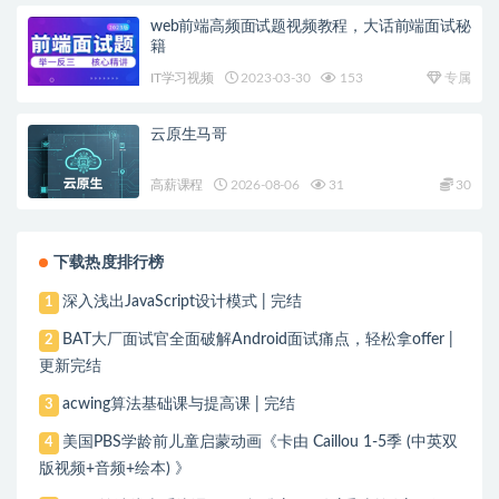
web前端高频面试题视频教程，大话前端面试秘
籍
IT学习视频
2023-03-30
153
专属
云原生马哥
高薪课程
2026-08-06
31
30
下载热度排行榜
深入浅出JavaScript设计模式 | 完结
1
BAT大厂面试官全面破解Android面试痛点，轻松拿offer |
2
更新完结
acwing算法基础课与提高课 | 完结
3
美国PBS学龄前儿童启蒙动画《卡由 Caillou 1-5季 (中英双
4
版视频+音频+绘本) 》