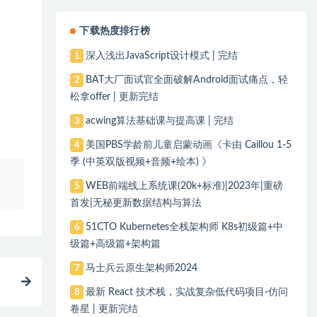
下载热度排行榜
深入浅出JavaScript设计模式 | 完结
1
BAT大厂面试官全面破解Android面试痛点，轻
2
松拿offer | 更新完结
acwing算法基础课与提高课 | 完结
3
美国PBS学龄前儿童启蒙动画《卡由 Caillou 1-5
4
季 (中英双版视频+音频+绘本) 》
、
WEB前端线上系统课(20k+标准)|2023年|重磅
5
首发|无秘更新数据结构与算法
51CTO Kubernetes全栈架构师 K8s初级篇+中
6
级篇+高级篇+架构篇
马士兵云原生架构师2024
7
最新 React 技术栈，实战复杂低代码项目-仿问
8
卷星 | 更新完结