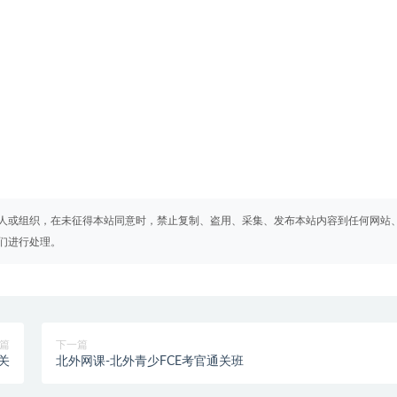
人或组织，在未征得本站同意时，禁止复制、盗用、采集、发布本站内容到任何网站
们进行处理。
篇
下一篇
关
北外网课-北外青少FCE考官通关班