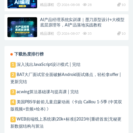
精品课程
2026-08-08
28
10
AI产品经理系统实训课｜墨刀原型设计+大模型
底层原理等，AI产品落地实战教程
精品课程
2026-08-07
35
10
下载热度排行榜
深入浅出JavaScript设计模式 | 完结
1
BAT大厂面试官全面破解Android面试痛点，轻松拿offer |
2
更新完结
acwing算法基础课与提高课 | 完结
3
美国PBS学龄前儿童启蒙动画《卡由 Caillou 1-5季 (中英双
4
版视频+音频+绘本) 》
WEB前端线上系统课(20k+标准)|2023年|重磅首发|无秘更
5
新数据结构与算法