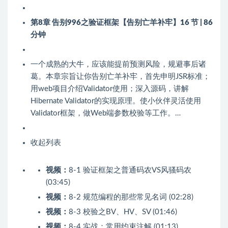
第8章 告别996之验证框架【告别亡羊补牢】
16 节 | 86
分钟
一个成熟的大牛，应该能提前预测风险，规避事后诸
葛。本章宗旨让你告别亡羊补牢，首先申明JSR标准；
用web项目介绍Validator使用；深入源码，讲解
Hibernate Validator的实现原理。使小伙伴灵活使用
Validator框架，做Web端参数校验等工作。…
收起列表
视频：
8-1 验证框架之普通码农VS风骚码农
(03:45)
视频：
8-2 规范编程的那些常见名词 (02:28)
视频：
8-3 校验之BV、HV、SV (01:46)
视频：
8-4 实战：常用约束注解 (01:13)