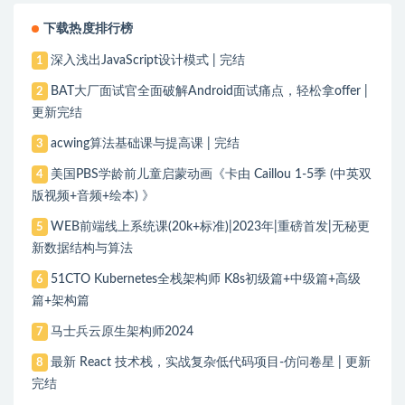
下载热度排行榜
深入浅出JavaScript设计模式 | 完结
1
BAT大厂面试官全面破解Android面试痛点，轻松拿offer |
2
更新完结
acwing算法基础课与提高课 | 完结
3
美国PBS学龄前儿童启蒙动画《卡由 Caillou 1-5季 (中英双
4
版视频+音频+绘本) 》
WEB前端线上系统课(20k+标准)|2023年|重磅首发|无秘更
5
新数据结构与算法
51CTO Kubernetes全栈架构师 K8s初级篇+中级篇+高级
6
篇+架构篇
马士兵云原生架构师2024
7
最新 React 技术栈，实战复杂低代码项目-仿问卷星 | 更新
8
完结