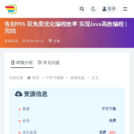
登录
全部
告别996 双角度优化编程效率 实现Java高效编程 |
完结
某课实战
2022-01-21
专属
详情介绍
常见问题
当前位置：
首页
IT学习视频
某课实战
正文
资源信息
普通
不可下载
会员
免费
永久会员
免费
推荐