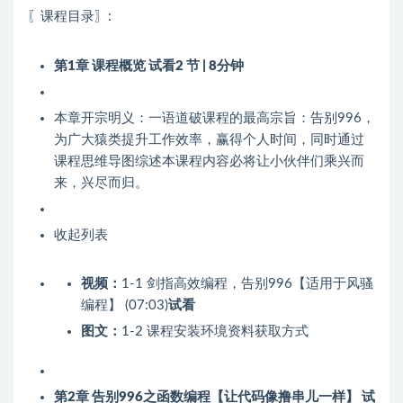
〖课程目录〗:
第1章 课程概览
试看
2 节 | 8分钟
本章开宗明义：一语道破课程的最高宗旨：告别996，
为广大猿类提升工作效率，赢得个人时间，同时通过
课程思维导图综述本课程内容必将让小伙伴们乘兴而
来，兴尽而归。
收起列表
视频：
1-1 剑指高效编程，告别996【适用于风骚
编程】 (07:03)
试看
图文：
1-2 课程安装环境资料获取方式
第2章 告别996之函数编程【让代码像撸串儿一样】
试