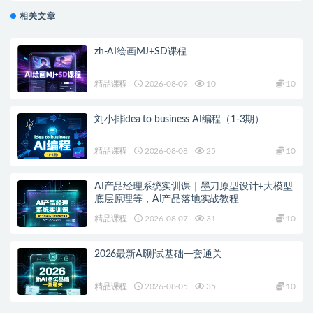
相关文章
zh-AI绘画MJ+SD课程
精品课程
2026-08-09
10
10
刘小排idea to business AI编程（1-3期）
精品课程
2026-08-08
25
10
AI产品经理系统实训课｜墨刀原型设计+大模型
底层原理等，AI产品落地实战教程
精品课程
2026-08-07
31
10
2026最新AI测试基础一套通关
精品课程
2026-08-05
35
10