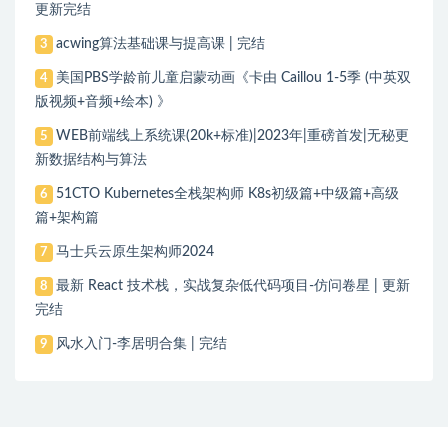
更新完结
acwing算法基础课与提高课 | 完结
3
美国PBS学龄前儿童启蒙动画《卡由 Caillou 1-5季 (中英双
4
版视频+音频+绘本) 》
WEB前端线上系统课(20k+标准)|2023年|重磅首发|无秘更
5
新数据结构与算法
51CTO Kubernetes全栈架构师 K8s初级篇+中级篇+高级
6
篇+架构篇
马士兵云原生架构师2024
7
最新 React 技术栈，实战复杂低代码项目-仿问卷星 | 更新
8
完结
风水入门-李居明合集 | 完结
9