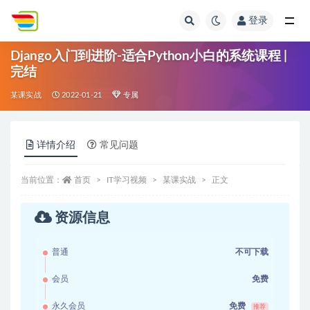
登录
全部
Django入门到进阶-适合Python小白的系统课程 |
完结
某课实战
2022-01-21
专属
详情介绍
常见问题
当前位置：
首页
IT学习视频
某课实战
正文
资源信息
普通
不可下载
会员
免费
永久会员
免费
推荐