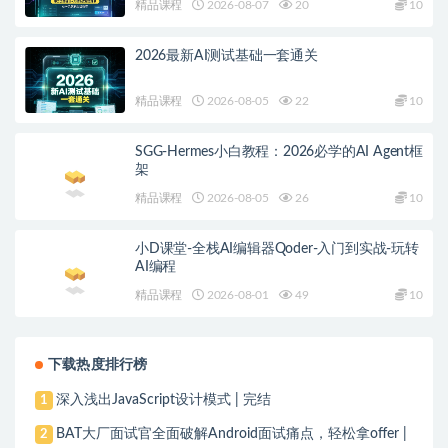
精品课程
2026-08-07
20
10
2026最新AI测试基础一套通关
精品课程
2026-08-05
22
10
SGG-Hermes小白教程：2026必学的AI Agent框
架
精品课程
2026-08-05
26
10
小D课堂-全栈AI编辑器Qoder-入门到实战-玩转
AI编程
精品课程
2026-08-01
49
10
下载热度排行榜
深入浅出JavaScript设计模式 | 完结
1
BAT大厂面试官全面破解Android面试痛点，轻松拿offer |
2