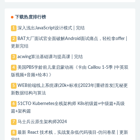
下载热度排行榜
深入浅出JavaScript设计模式 | 完结
1
BAT大厂面试官全面破解Android面试痛点，轻松拿offer |
2
更新完结
acwing算法基础课与提高课 | 完结
3
美国PBS学龄前儿童启蒙动画《卡由 Caillou 1-5季 (中英双
4
版视频+音频+绘本) 》
WEB前端线上系统课(20k+标准)|2023年|重磅首发|无秘更
5
新数据结构与算法
51CTO Kubernetes全栈架构师 K8s初级篇+中级篇+高级
6
篇+架构篇
马士兵云原生架构师2024
7
最新 React 技术栈，实战复杂低代码项目-仿问卷星 | 更新
8