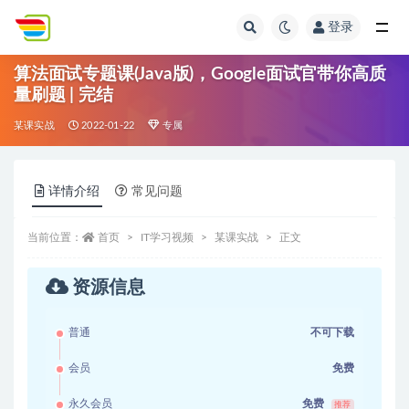
登录
全部
算法面试专题课(Java版)，Google面试官带你高质
量刷题 | 完结
某课实战
2022-01-22
专属
详情介绍
常见问题
当前位置：
首页
IT学习视频
某课实战
正文
资源信息
普通
不可下载
会员
免费
永久会员
免费
推荐