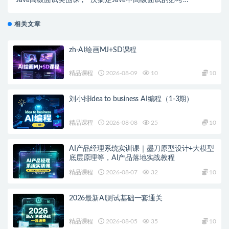
点 | 完结
相关文章
zh-AI绘画MJ+SD课程
精品课程
2026-08-09
10
10
刘小排idea to business AI编程（1-3期）
精品课程
2026-08-08
25
10
AI产品经理系统实训课｜墨刀原型设计+大模型
底层原理等，AI产品落地实战教程
精品课程
2026-08-07
32
10
2026最新AI测试基础一套通关
精品课程
2026-08-05
35
10