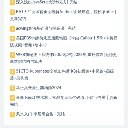
深入浅出JavaScript设计模式 | 完结
1
BAT大厂面试官全面破解Android面试痛点，轻松拿offer |
2
更新完结
acwing算法基础课与提高课 | 完结
3
美国PBS学龄前儿童启蒙动画《卡由 Caillou 1-5季 (中英双
4
版视频+音频+绘本) 》
WEB前端线上系统课(20k+标准)|2023年|重磅首发|无秘更
5
新数据结构与算法
51CTO Kubernetes全栈架构师 K8s初级篇+中级篇+高级
6
篇+架构篇
马士兵云原生架构师2024
7
最新 React 技术栈，实战复杂低代码项目-仿问卷星 | 更新
8
完结
风水入门-李居明合集 | 完结
9