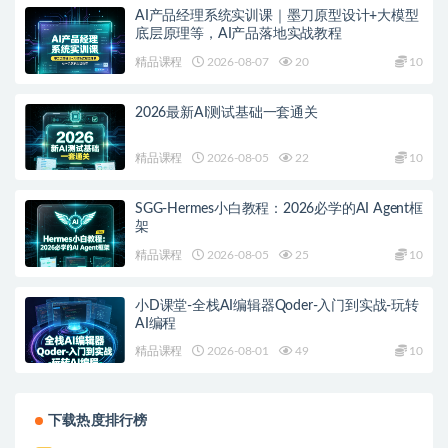
AI产品经理系统实训课｜墨刀原型设计+大模型
底层原理等，AI产品落地实战教程
精品课程
2026-08-07
20
10
2026最新AI测试基础一套通关
精品课程
2026-08-05
22
10
SGG-Hermes小白教程：2026必学的AI Agent框
架
精品课程
2026-08-05
25
10
小D课堂-全栈AI编辑器Qoder-入门到实战-玩转
AI编程
精品课程
2026-08-01
49
10
下载热度排行榜