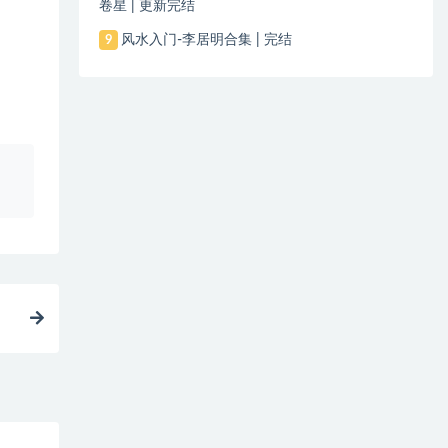
卷星 | 更新完结
风水入门-李居明合集 | 完结
9
、