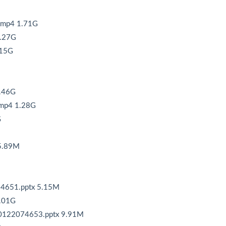
4 1.71G
.27G
15G
.46G
4 1.28G
G
.89M
51.pptx 5.15M
.01G
2074653.pptx 9.91M