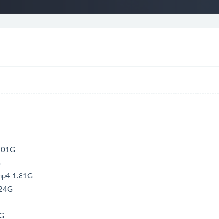
.01G
G
4 1.81G
24G
G