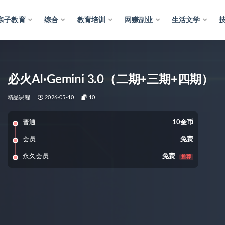
亲子教育
综合
教育培训
网赚副业
生活文学
必火AI·Gemini 3.0（二期+三期+四期）
精品课程
2026-05-10
10
普通
10金币
会员
免费
永久会员
免费
推荐