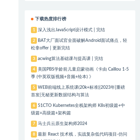
下载热度排行榜
深入浅出JavaScript设计模式 | 完结
1
BAT大厂面试官全面破解Android面试痛点，轻
2
松拿offer | 更新完结
acwing算法基础课与提高课 | 完结
3
美国PBS学龄前儿童启蒙动画《卡由 Caillou 1-5
4
季 (中英双版视频+音频+绘本) 》
WEB前端线上系统课(20k+标准)|2023年|重磅
5
首发|无秘更新数据结构与算法
51CTO Kubernetes全栈架构师 K8s初级篇+中
6
级篇+高级篇+架构篇
马士兵云原生架构师2024
7
最新 React 技术栈，实战复杂低代码项目-仿问
8