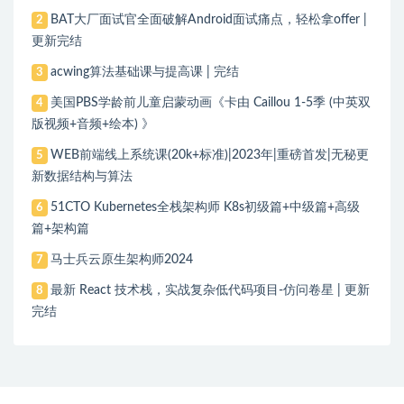
BAT大厂面试官全面破解Android面试痛点，轻松拿offer |
2
更新完结
acwing算法基础课与提高课 | 完结
3
美国PBS学龄前儿童启蒙动画《卡由 Caillou 1-5季 (中英双
4
版视频+音频+绘本) 》
WEB前端线上系统课(20k+标准)|2023年|重磅首发|无秘更
5
新数据结构与算法
51CTO Kubernetes全栈架构师 K8s初级篇+中级篇+高级
6
篇+架构篇
马士兵云原生架构师2024
7
最新 React 技术栈，实战复杂低代码项目-仿问卷星 | 更新
8
完结