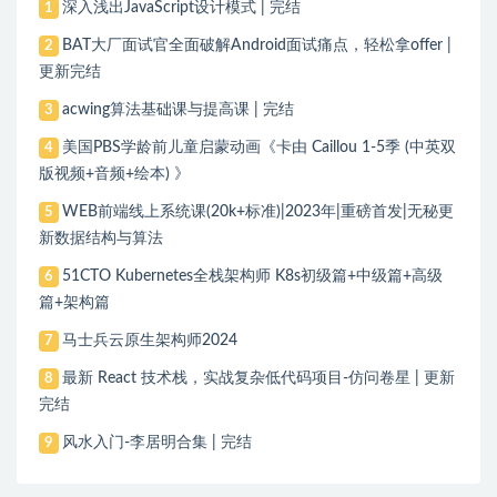
深入浅出JavaScript设计模式 | 完结
1
BAT大厂面试官全面破解Android面试痛点，轻松拿offer |
2
更新完结
acwing算法基础课与提高课 | 完结
3
美国PBS学龄前儿童启蒙动画《卡由 Caillou 1-5季 (中英双
4
版视频+音频+绘本) 》
WEB前端线上系统课(20k+标准)|2023年|重磅首发|无秘更
5
新数据结构与算法
51CTO Kubernetes全栈架构师 K8s初级篇+中级篇+高级
6
篇+架构篇
马士兵云原生架构师2024
7
最新 React 技术栈，实战复杂低代码项目-仿问卷星 | 更新
8
完结
风水入门-李居明合集 | 完结
9