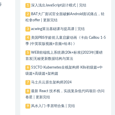
等
深入浅出JavaScript设计模式 | 完结
1
BAT大厂面试官全面破解Android面试痛点，轻
2
松拿offer | 更新完结
acwing算法基础课与提高课 | 完结
3
美国PBS学龄前儿童启蒙动画《卡由 Caillou 1-5
4
季 (中英双版视频+音频+绘本) 》
WEB前端线上系统课(20k+标准)|2023年|重磅
5
首发|无秘更新数据结构与算法
51CTO Kubernetes全栈架构师 K8s初级篇+中
6
级篇+高级篇+架构篇
马士兵云原生架构师2024
7
最新 React 技术栈，实战复杂低代码项目-仿问
8
卷星 | 更新完结
风水入门-李居明合集 | 完结
9