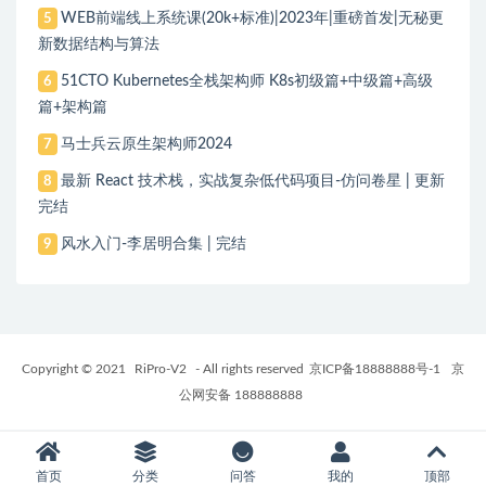
WEB前端线上系统课(20k+标准)|2023年|重磅首发|无秘更
5
新数据结构与算法
51CTO Kubernetes全栈架构师 K8s初级篇+中级篇+高级
6
篇+架构篇
马士兵云原生架构师2024
7
最新 React 技术栈，实战复杂低代码项目-仿问卷星 | 更新
8
完结
风水入门-李居明合集 | 完结
9
Copyright © 2021
RiPro-V2
- All rights reserved
京ICP备18888888号-1
京
公网安备 188888888
首页
分类
问答
我的
顶部