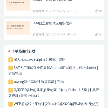
LLM自主智能体应用实战课
极客时间
2025-04-25
187
10
LLM自主智能体应用实战课
极客时间
2025-04-25
168
10
下载热度排行榜
深入浅出JavaScript设计模式 | 完结
1
BAT大厂面试官全面破解Android面试痛点，轻松拿offer |
2
更新完结
acwing算法基础课与提高课 | 完结
3
美国PBS学龄前儿童启蒙动画《卡由 Caillou 1-5季 (中英双
4
版视频+音频+绘本) 》
WEB前端线上系统课(20k+标准)|2023年|重磅首发|无秘更
5