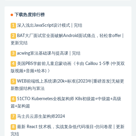
下载热度排行榜
深入浅出JavaScript设计模式 | 完结
1
BAT大厂面试官全面破解Android面试痛点，轻松拿offer |
2
更新完结
acwing算法基础课与提高课 | 完结
3
美国PBS学龄前儿童启蒙动画《卡由 Caillou 1-5季 (中英双
4
版视频+音频+绘本) 》
WEB前端线上系统课(20k+标准)|2023年|重磅首发|无秘更
5
新数据结构与算法
51CTO Kubernetes全栈架构师 K8s初级篇+中级篇+高级
6
篇+架构篇
马士兵云原生架构师2024
7
最新 React 技术栈，实战复杂低代码项目-仿问卷星 | 更新
8
完结