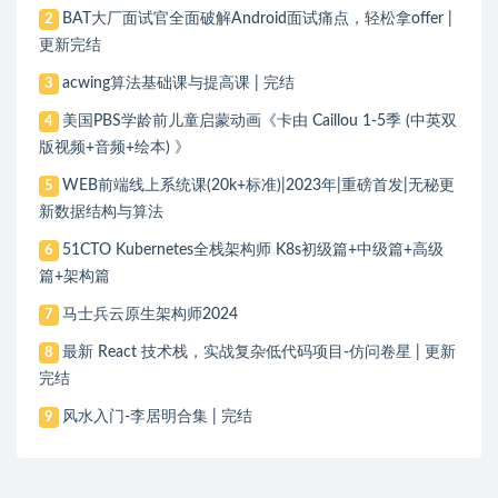
BAT大厂面试官全面破解Android面试痛点，轻松拿offer |
2
更新完结
acwing算法基础课与提高课 | 完结
3
美国PBS学龄前儿童启蒙动画《卡由 Caillou 1-5季 (中英双
4
版视频+音频+绘本) 》
WEB前端线上系统课(20k+标准)|2023年|重磅首发|无秘更
5
新数据结构与算法
51CTO Kubernetes全栈架构师 K8s初级篇+中级篇+高级
6
篇+架构篇
马士兵云原生架构师2024
7
最新 React 技术栈，实战复杂低代码项目-仿问卷星 | 更新
8
完结
风水入门-李居明合集 | 完结
9