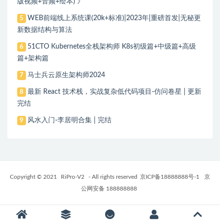
版视频+音频+绘本) 》
WEB前端线上系统课(20k+标准)|2023年|重磅首发|无秘更
5
新数据结构与算法
51CTO Kubernetes全栈架构师 K8s初级篇+中级篇+高级
6
篇+架构篇
马士兵云原生架构师2024
7
最新 React 技术栈，实战复杂低代码项目-仿问卷星 | 更新
8
完结
风水入门-李居明合集 | 完结
9
Copyright © 2021
RiPro-V2
- All rights reserved
京ICP备18888888号-1
京
公网安备 188888888