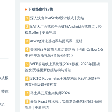
下载热度排行榜
深入浅出JavaScript设计模式 | 完结
1
BAT大厂面试官全面破解Android面试痛点，轻
2
松拿offer | 更新完结
acwing算法基础课与提高课 | 完结
3
美国PBS学龄前儿童启蒙动画《卡由 Caillou 1-5
4
季 (中英双版视频+音频+绘本) 》
WEB前端线上系统课(20k+标准)|2023年|重磅
5
首发|无秘更新数据结构与算法
。
你从根
51CTO Kubernetes全栈架构师 K8s初级篇+中
6
级篇+高级篇+架构篇
，带你
马士兵云原生架构师2024
7
最新 React 技术栈，实战复杂低代码项目-仿问
8
5G
卷星 | 更新完结