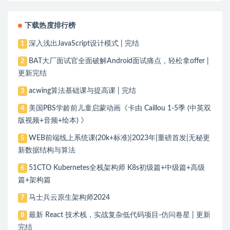
下载热度排行榜
深入浅出JavaScript设计模式 | 完结
1
BAT大厂面试官全面破解Android面试痛点，轻松拿offer |
2
更新完结
acwing算法基础课与提高课 | 完结
3
美国PBS学龄前儿童启蒙动画《卡由 Caillou 1-5季 (中英双
4
版视频+音频+绘本) 》
WEB前端线上系统课(20k+标准)|2023年|重磅首发|无秘更
5
新数据结构与算法
51CTO Kubernetes全栈架构师 K8s初级篇+中级篇+高级
6
篇+架构篇
马士兵云原生架构师2024
7
最新 React 技术栈，实战复杂低代码项目-仿问卷星 | 更新
8
完结