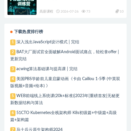
高薪课程
2026-07-26
73
10
下载热度排行榜
深入浅出JavaScript设计模式 | 完结
1
BAT大厂面试官全面破解Android面试痛点，轻松拿offer |
2
更新完结
acwing算法基础课与提高课 | 完结
3
美国PBS学龄前儿童启蒙动画《卡由 Caillou 1-5季 (中英双
4
版视频+音频+绘本) 》
WEB前端线上系统课(20k+标准)|2023年|重磅首发|无秘更
5
新数据结构与算法
51CTO Kubernetes全栈架构师 K8s初级篇+中级篇+高级
6
篇+架构篇
马士兵云原生架构师2024
7