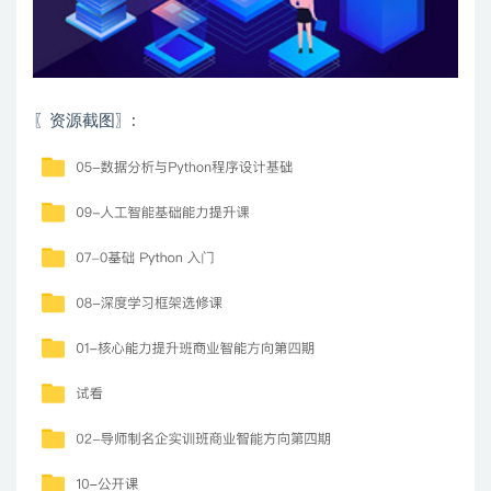
〖资源截图〗: