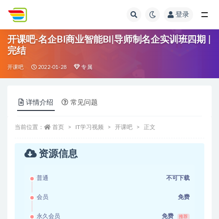
登录
全部
开课吧-名企BI商业智能BI|导师制名企实训班四期 |
完结
开课吧
2022-01-28
专属
详情介绍
常见问题
当前位置：
首页
IT学习视频
开课吧
正文
资源信息
普通
不可下载
会员
免费
永久会员
免费
推荐