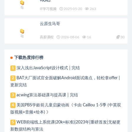
+RAG
IT学习视频
2025-05-20
263
云原生马哥
高薪课程
2026-08-06
16
30
下载热度排行榜
深入浅出JavaScript设计模式 | 完结
1
BAT大厂面试官全面破解Android面试痛点，轻松拿offer |
2
更新完结
acwing算法基础课与提高课 | 完结
3
美国PBS学龄前儿童启蒙动画《卡由 Caillou 1-5季 (中英双
4
版视频+音频+绘本) 》
WEB前端线上系统课(20k+标准)|2023年|重磅首发|无秘更
5
新数据结构与算法