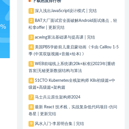
下载热度排行榜
深入浅出JavaScript设计模式 | 完结
1
BAT大厂面试官全面破解Android面试痛点，轻
2
松拿offer | 更新完结
acwing算法基础课与提高课 | 完结
3
美国PBS学龄前儿童启蒙动画《卡由 Caillou 1-5
4
季 (中英双版视频+音频+绘本) 》
WEB前端线上系统课(20k+标准)|2023年|重磅
5
首发|无秘更新数据结构与算法
51CTO Kubernetes全栈架构师 K8s初级篇+中
6
级篇+高级篇+架构篇
马士兵云原生架构师2024
7
最新 React 技术栈，实战复杂低代码项目-仿问
8
卷星 | 更新完结
风水入门-李居明合集 | 完结
9