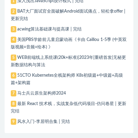
深入浅出JavaScript设计模式 | 完结
1
BAT大厂面试官全面破解Android面试痛点，轻松拿offer |
2
更新完结
acwing算法基础课与提高课 | 完结
3
美国PBS学龄前儿童启蒙动画《卡由 Caillou 1-5季 (中英双
4
版视频+音频+绘本) 》
WEB前端线上系统课(20k+标准)|2023年|重磅首发|无秘更
5
新数据结构与算法
51CTO Kubernetes全栈架构师 K8s初级篇+中级篇+高级
6
篇+架构篇
马士兵云原生架构师2024
7
最新 React 技术栈，实战复杂低代码项目-仿问卷星 | 更新
8
完结
风水入门-李居明合集 | 完结
9