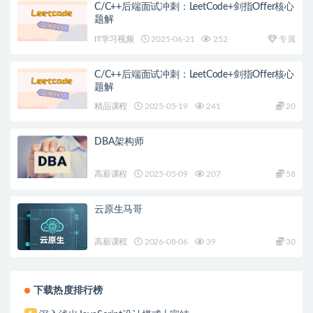
C/C++后端面试冲刺：LeetCode+剑指Offer核心
题解
IT学习视频
2025-06-21
252
专属
C/C++后端面试冲刺：LeetCode+剑指Offer核心
题解
精品课程
2025-05-19
241
20
DBA架构师
高薪课程
2025-05-09
207
58
云原生马哥
高薪课程
2026-08-06
39
30
下载热度排行榜