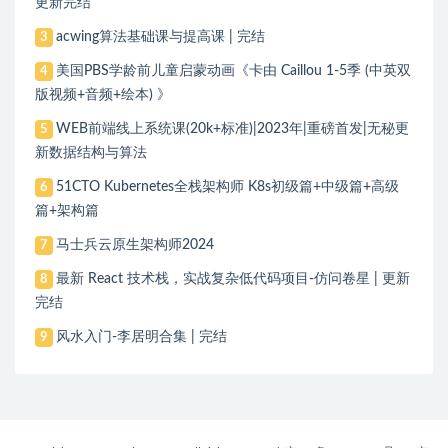
更新完结
acwing算法基础课与提高课 | 完结
3
美国PBS学龄前儿童启蒙动画《卡由 Caillou 1-5季 (中英双
4
版视频+音频+绘本) 》
WEB前端线上系统课(20k+标准)|2023年|重磅首发|无秘更
5
新数据结构与算法
51CTO Kubernetes全栈架构师 K8s初级篇+中级篇+高级
6
篇+架构篇
马士兵云原生架构师2024
7
最新 React 技术栈，实战复杂低代码项目-仿问卷星 | 更新
8
完结
风水入门-李居明合集 | 完结
9