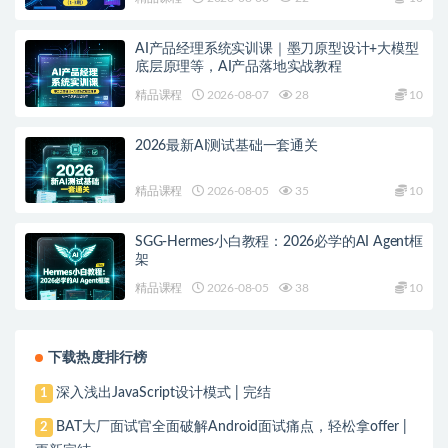
AI产品经理系统实训课｜墨刀原型设计+大模型
底层原理等，AI产品落地实战教程
精品课程
2026-08-07
28
10
2026最新AI测试基础一套通关
精品课程
2026-08-05
35
10
SGG-Hermes小白教程：2026必学的AI Agent框
架
精品课程
2026-08-05
38
10
下载热度排行榜
深入浅出JavaScript设计模式 | 完结
1
BAT大厂面试官全面破解Android面试痛点，轻松拿offer |
2