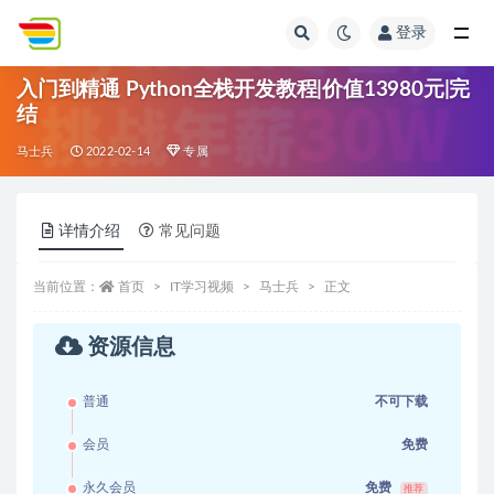
登录
全部
入门到精通 Python全栈开发教程|价值13980元|完
结
马士兵
2022-02-14
专属
详情介绍
常见问题
当前位置：
首页
IT学习视频
马士兵
正文
资源信息
普通
不可下载
会员
免费
永久会员
免费
推荐