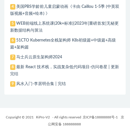
美国PBS学龄前儿童启蒙动画《卡由 Caillou 1-5季 (中英双
4
版视频+音频+绘本) 》
WEB前端线上系统课(20k+标准)|2023年|重磅首发|无秘更
5
新数据结构与算法
51CTO Kubernetes全栈架构师 K8s初级篇+中级篇+高级
6
篇+架构篇
马士兵云原生架构师2024
7
最新 React 技术栈，实战复杂低代码项目-仿问卷星 | 更新
8
完结
风水入门-李居明合集 | 完结
9
Copyright © 2021
RiPro-V2
- All rights reserved
京ICP备18888888号-1
京
公网安备 188888888