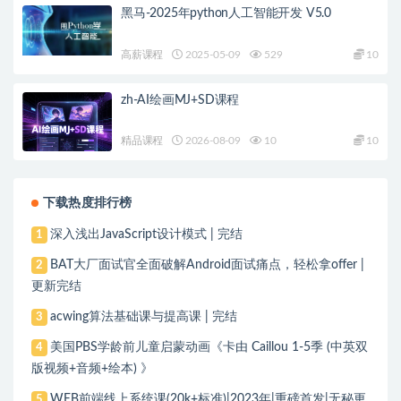
黑马-2025年python人工智能开发 V5.0
高薪课程
2025-05-09
529
10
zh-AI绘画MJ+SD课程
精品课程
2026-08-09
10
10
下载热度排行榜
深入浅出JavaScript设计模式 | 完结
1
BAT大厂面试官全面破解Android面试痛点，轻松拿offer |
2
更新完结
acwing算法基础课与提高课 | 完结
3
美国PBS学龄前儿童启蒙动画《卡由 Caillou 1-5季 (中英双
4
版视频+音频+绘本) 》
WEB前端线上系统课(20k+标准)|2023年|重磅首发|无秘更
5