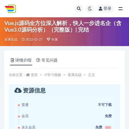
登录
全部
Vue.js源码全方位深入解析，快人一步进名企（含
Vue3.0源码分析）（完整版）| 完结
某课实战
2022-02-27
专属
详情介绍
常见问题
当前位置：
首页
IT学习视频
某课实战
正文
资源信息
普通
不可下载
会员
免费
永久会员
免费
推荐