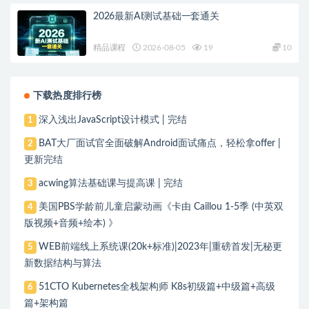
2026最新AI测试基础一套通关
精品课程
2026-08-05
19
10
下载热度排行榜
深入浅出JavaScript设计模式 | 完结
1
BAT大厂面试官全面破解Android面试痛点，轻松拿offer |
2
更新完结
acwing算法基础课与提高课 | 完结
3
美国PBS学龄前儿童启蒙动画《卡由 Caillou 1-5季 (中英双
4
版视频+音频+绘本) 》
WEB前端线上系统课(20k+标准)|2023年|重磅首发|无秘更
5
新数据结构与算法
51CTO Kubernetes全栈架构师 K8s初级篇+中级篇+高级
6
篇+架构篇