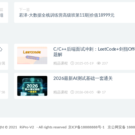
篇
下一篇
结
若泽-大数据全栈训练营高级班第11期|价值18999元
心
C/C++后端面试冲刺：LeetCode+剑指Off
题解
专属
精品课程
2025-05-19
237
2026最新AI测试基础一套通关
58
精品课程
2026-08-05
17
ght © 2021
RiPro-V2
- All rights reserved
京ICP备18888888号-1
京公网安备 1888