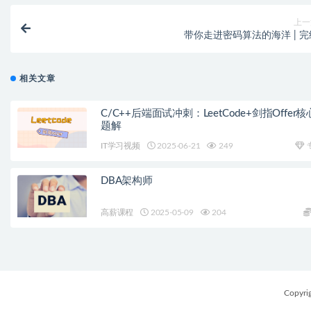
上一
带你走进密码算法的海洋 | 完
相关文章
C/C++后端面试冲刺：LeetCode+剑指Offer核
题解
IT学习视频
2025-06-21
249
DBA架构师
高薪课程
2025-05-09
204
Copyri