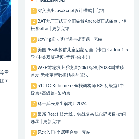
下载热度排行榜
深入浅出JavaScript设计模式 | 完结
1
BAT大厂面试官全面破解Android面试痛点，轻
2
松拿offer | 更新完结
acwing算法基础课与提高课 | 完结
3
美国PBS学龄前儿童启蒙动画《卡由 Caillou 1-5
4
季 (中英双版视频+音频+绘本) 》
WEB前端线上系统课(20k+标准)|2023年|重磅
5
等重
首发|无秘更新数据结构与算法
练习
51CTO Kubernetes全栈架构师 K8s初级篇+中
6
级篇+高级篇+架构篇
马士兵云原生架构师2024
7
最新 React 技术栈，实战复杂低代码项目-仿问
8
卷星 | 更新完结
风水入门-李居明合集 | 完结
9