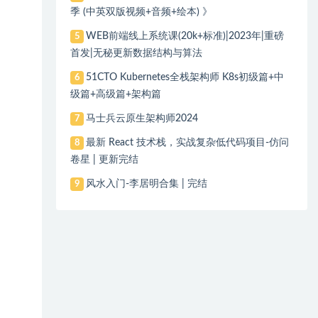
季 (中英双版视频+音频+绘本) 》
WEB前端线上系统课(20k+标准)|2023年|重磅
5
首发|无秘更新数据结构与算法
51CTO Kubernetes全栈架构师 K8s初级篇+中
6
级篇+高级篇+架构篇
马士兵云原生架构师2024
7
最新 React 技术栈，实战复杂低代码项目-仿问
8
卷星 | 更新完结
风水入门-李居明合集 | 完结
9