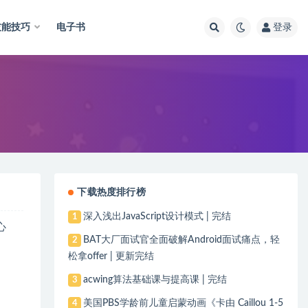
技能技巧
电子书
登录
下载热度排行榜
深入浅出JavaScript设计模式 | 完结
1
心
BAT大厂面试官全面破解Android面试痛点，轻
2
松拿offer | 更新完结
acwing算法基础课与提高课 | 完结
3
美国PBS学龄前儿童启蒙动画《卡由 Caillou 1-5
4