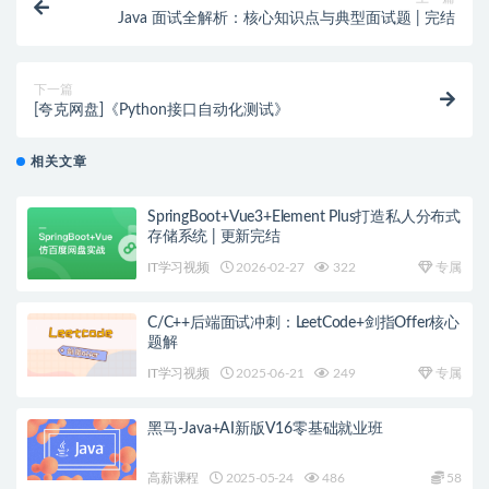
Java 面试全解析：核心知识点与典型面试题 | 完结
下一篇
[夸克网盘]《Python接口自动化测试》
相关文章
SpringBoot+Vue3+Element Plus打造私人分布式
存储系统 | 更新完结
IT学习视频
2026-02-27
322
专属
C/C++后端面试冲刺：LeetCode+剑指Offer核心
题解
IT学习视频
2025-06-21
249
专属
黑马-Java+AI新版V16零基础就业班
高薪课程
2025-05-24
486
58