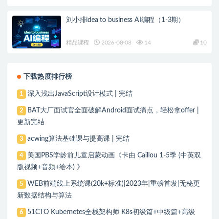
刘小排idea to business AI编程（1-3期）
精品课程
2026-08-08
14
10
下载热度排行榜
深入浅出JavaScript设计模式 | 完结
1
BAT大厂面试官全面破解Android面试痛点，轻松拿offer |
2
更新完结
acwing算法基础课与提高课 | 完结
3
美国PBS学龄前儿童启蒙动画《卡由 Caillou 1-5季 (中英双
4
版视频+音频+绘本) 》
WEB前端线上系统课(20k+标准)|2023年|重磅首发|无秘更
5
新数据结构与算法
51CTO Kubernetes全栈架构师 K8s初级篇+中级篇+高级
6