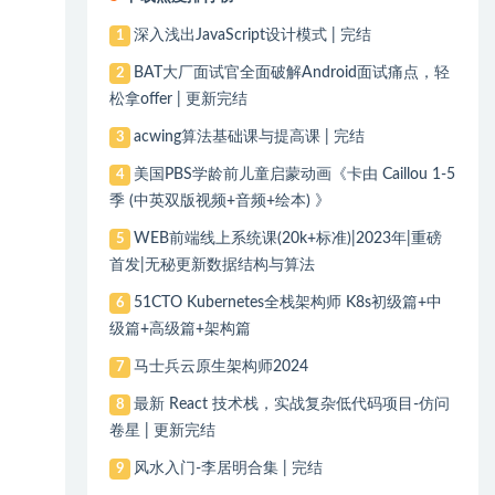
深入浅出JavaScript设计模式 | 完结
1
BAT大厂面试官全面破解Android面试痛点，轻
2
松拿offer | 更新完结
acwing算法基础课与提高课 | 完结
3
美国PBS学龄前儿童启蒙动画《卡由 Caillou 1-5
4
季 (中英双版视频+音频+绘本) 》
WEB前端线上系统课(20k+标准)|2023年|重磅
5
首发|无秘更新数据结构与算法
51CTO Kubernetes全栈架构师 K8s初级篇+中
6
级篇+高级篇+架构篇
马士兵云原生架构师2024
7
最新 React 技术栈，实战复杂低代码项目-仿问
8
卷星 | 更新完结
风水入门-李居明合集 | 完结
9