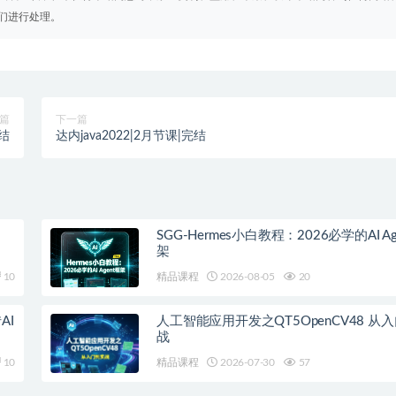
们进行处理。
篇
下一篇
完结
达内java2022|2月节课|完结
SGG-Hermes小白教程：2026必学的AI Ag
架
10
精品课程
2026-08-05
20
AI
人工智能应用开发之QT5OpenCV48 从
战
10
精品课程
2026-07-30
57