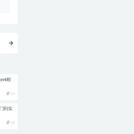
ent框
10
入门到实
10