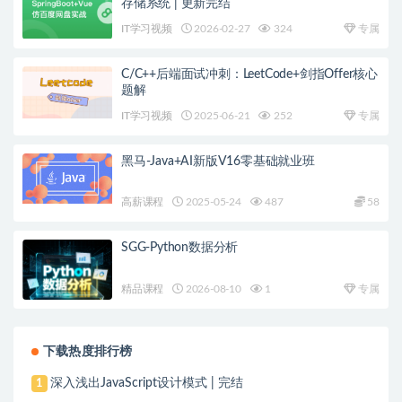
存储系统 | 更新完结
IT学习视频
2026-02-27
324
专属
C/C++后端面试冲刺：LeetCode+剑指Offer核心
题解
IT学习视频
2025-06-21
252
专属
黑马-Java+AI新版V16零基础就业班
高薪课程
2025-05-24
487
58
SGG-Python数据分析
精品课程
2026-08-10
1
专属
下载热度排行榜
深入浅出JavaScript设计模式 | 完结
1