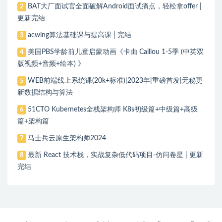
BAT大厂面试官全面破解Android面试痛点，轻松拿offer |
2
更新完结
acwing算法基础课与提高课 | 完结
3
美国PBS学龄前儿童启蒙动画《卡由 Caillou 1-5季 (中英双
4
版视频+音频+绘本) 》
WEB前端线上系统课(20k+标准)|2023年|重磅首发|无秘更
5
新数据结构与算法
51CTO Kubernetes全栈架构师 K8s初级篇+中级篇+高级
6
篇+架构篇
马士兵云原生架构师2024
7
最新 React 技术栈，实战复杂低代码项目-仿问卷星 | 更新
8
完结