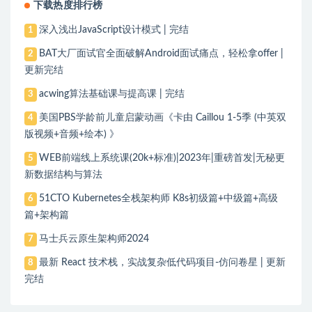
下载热度排行榜
深入浅出JavaScript设计模式 | 完结
1
BAT大厂面试官全面破解Android面试痛点，轻松拿offer |
2
更新完结
acwing算法基础课与提高课 | 完结
3
美国PBS学龄前儿童启蒙动画《卡由 Caillou 1-5季 (中英双
4
版视频+音频+绘本) 》
WEB前端线上系统课(20k+标准)|2023年|重磅首发|无秘更
5
新数据结构与算法
51CTO Kubernetes全栈架构师 K8s初级篇+中级篇+高级
6
篇+架构篇
马士兵云原生架构师2024
7
最新 React 技术栈，实战复杂低代码项目-仿问卷星 | 更新
8
完结