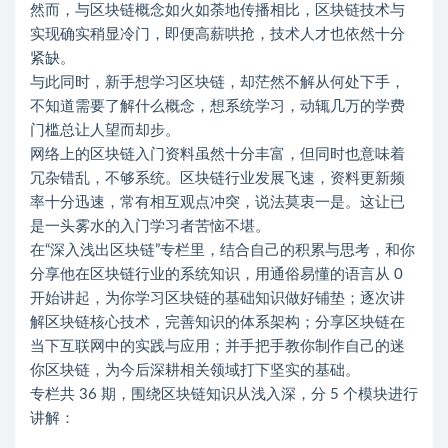
然而，与区块链概念如火如荼地传播相比，区块链技术与
实现确实稍显冷门，即便高薪哄抢，技术人才也依然十分
紧缺。
与此同时，新手想学习区块链，却茫然不解从何处下手，
不知道需要了解什么概念，想系统学习，动辄几万的学费
门槛总让人望而却步。
网络上的区块链入门资料虽然十分丰富，但同时也意味着
冗杂错乱，不够系统。区块链行业发展飞速，资料更新频
率十分迅速，常有相互观点冲突，说法莫衷一是。这让已
是一头雾水的入门学习者苦恼不堪。
在“深入浅出区块链”专栏里，结合自己的积累与思考，和你
分享他在区块链行业的系统知识，
用通俗易懂的语言从 0
开始讲起，为你学习区块链的基础知识做好铺垫；逐次讲
解区块链核心技术，完善知识的体系架构；分享区块链在
当下互联网中的实践与应用；并手把手教你制作自己的迷
你区块链，为今后深耕相关领域打下坚实的基础。
专栏共 36 期，围绕区块链知识从浅入深，分 5 个模块进行
讲解：