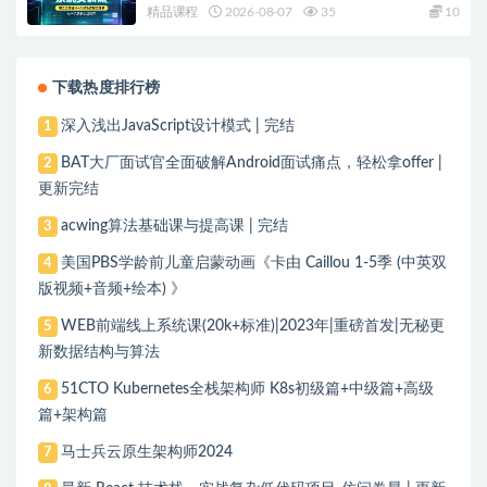
精品课程
2026-08-07
35
10
下载热度排行榜
深入浅出JavaScript设计模式 | 完结
1
BAT大厂面试官全面破解Android面试痛点，轻松拿offer |
2
更新完结
acwing算法基础课与提高课 | 完结
3
美国PBS学龄前儿童启蒙动画《卡由 Caillou 1-5季 (中英双
4
版视频+音频+绘本) 》
WEB前端线上系统课(20k+标准)|2023年|重磅首发|无秘更
5
新数据结构与算法
51CTO Kubernetes全栈架构师 K8s初级篇+中级篇+高级
6
篇+架构篇
马士兵云原生架构师2024
7