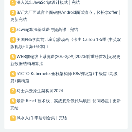
深入浅出JavaScript设计模式 | 完结
1
BAT大厂面试官全面破解Android面试痛点，轻松拿offer |
2
更新完结
acwing算法基础课与提高课 | 完结
3
美国PBS学龄前儿童启蒙动画《卡由 Caillou 1-5季 (中英双
4
版视频+音频+绘本) 》
WEB前端线上系统课(20k+标准)|2023年|重磅首发|无秘更
5
新数据结构与算法
51CTO Kubernetes全栈架构师 K8s初级篇+中级篇+高级
6
篇+架构篇
马士兵云原生架构师2024
7
最新 React 技术栈，实战复杂低代码项目-仿问卷星 | 更新
8
完结
风水入门-李居明合集 | 完结
9