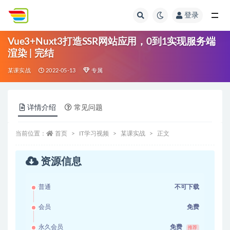
登录
全部
Vue3+Nuxt3打造SSR网站应用，0到1实现服务端
渲染 | 完结
某课实战
2022-05-13
专属
详情介绍
常见问题
当前位置：
首页
IT学习视频
某课实战
正文
资源信息
普通
不可下载
会员
免费
永久会员
免费
推荐