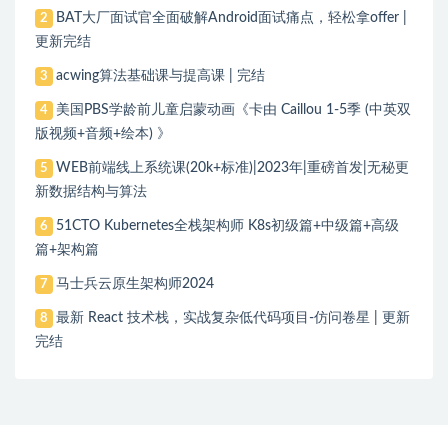
BAT大厂面试官全面破解Android面试痛点，轻松拿offer |
2
更新完结
acwing算法基础课与提高课 | 完结
3
美国PBS学龄前儿童启蒙动画《卡由 Caillou 1-5季 (中英双
4
版视频+音频+绘本) 》
WEB前端线上系统课(20k+标准)|2023年|重磅首发|无秘更
5
新数据结构与算法
51CTO Kubernetes全栈架构师 K8s初级篇+中级篇+高级
6
篇+架构篇
马士兵云原生架构师2024
7
最新 React 技术栈，实战复杂低代码项目-仿问卷星 | 更新
8
完结