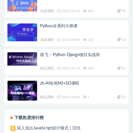
高薪课程
2025-05-24
487
58
Python全系列大师课
高薪课程
2025-05-08
322
58
路飞 – Python Django项目实战班
精品课程
2025-04-15
186
30
zh-AI绘画MJ+SD课程
精品课程
2026-08-09
2
10
下载热度排行榜
深入浅出JavaScript设计模式 | 完结
1