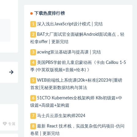
下载热度排行榜
深入浅出JavaScript设计模式 | 完结
1
、
BAT大厂面试官全面破解Android面试痛点，轻
2
松拿offer | 更新完结
acwing算法基础课与提高课 | 完结
3
美国PBS学龄前儿童启蒙动画《卡由 Caillou 1-5
4
季 (中英双版视频+音频+绘本) 》
WEB前端线上系统课(20k+标准)|2023年|重磅
5
首发|无秘更新数据结构与算法
51CTO Kubernetes全栈架构师 K8s初级篇+中
6
级篇+高级篇+架构篇
马士兵云原生架构师2024
7
专属
最新 React 技术栈，实战复杂低代码项目-仿问
8
卷星 | 更新完结